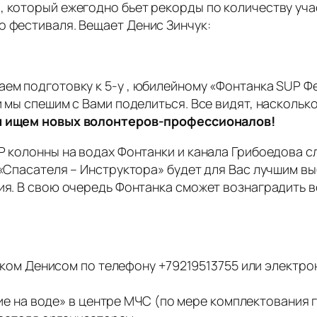
, который ежегодно бьет рекорды по количеству уча
о фестиваля. Вещает Денис Зинчук:
аем подготовку к 5-у , юбилейному «Фонтанка SUP Ф
и мы спешим с Вами поделиться. Все видят, насколь
 ищем новых волонтеров-профессионалов!
UP колонны на водах Фонтанки и канала Грибоедова
 «Спасателя – Инструктора» будет для Вас лучшим вы
ния. В свою очередь Фонтанка сможет вознаградить
ком Денисом по телефону +79219513755 или электрон
е на воде» в центре МЧС (по мере комплектования г