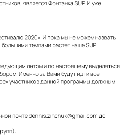
стников, является Фонтанка SUP. И уже
естивалю 2020». И пока мы не можем назвать
ко большими темпами растет наше SUP
 следующим летом и по настоящему выделяться
бором. Именно за Вами будут идти все
 всех участников данной программы должным
ной почте dennis.zinchuk@gmail.com до
рупп).