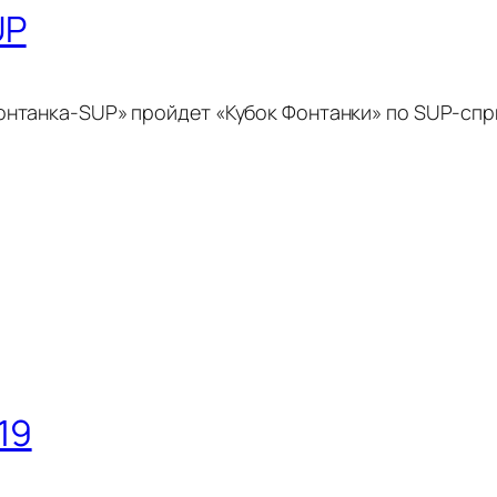
UP
Фонтанка-SUP» пройдет «Кубок Фонтанки» по SUP-спр
19