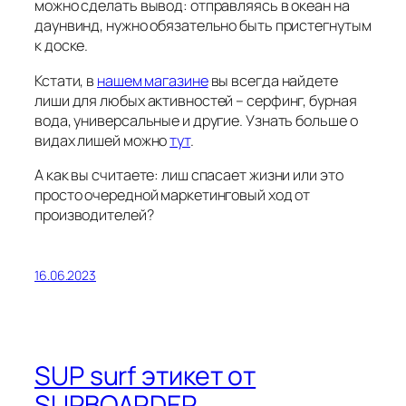
можно сделать вывод: отправляясь в океан на
даунвинд, нужно обязательно быть пристегнутым
к доске.
Кстати, в
нашем магазине
вы всегда найдете
лиши для любых активностей – серфинг, бурная
вода, универсальные и другие. Узнать больше о
видах лишей можно
тут
.
А как вы считаете: лиш спасает жизни или это
просто очередной маркетинговый ход от
производителей?
16.06.2023
SUP surf этикет от
SUPBOARDER