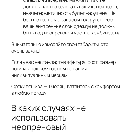
с вашими замерами. Манжеты так же
должны плотно облегать ваши конечности,
иначе герметичность будет нарушена! Не
берите костюм с запасом под рукав: все
ваши внутренние слои одежды не должны
быть под неопреновой частью комбинезона.
Внимательно измеряйте свои габариты, это
очень важно!
Если у вас нестандартная фигура, рост, размер
ноги, мы пошьем костюм по вашим
индивидуальным меркам.
Сроки пошива — 1 месяц. Катайтесь с комфортом
в любую погоду!
В каких случаях не
использовать
неопреновый