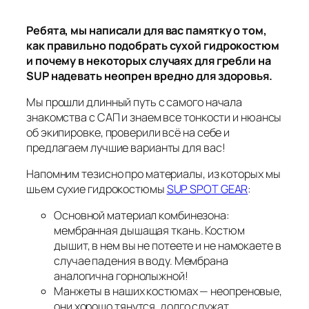
Ребята, мы написали для вас памятку о том,
как правильно подобрать сухой гидрокостюм
и почему в некоторых случаях для гребли на
SUP надевать неопрен вредно для здоровья.
Мы прошли длинный путь с самого начала
знакомства с САП и знаем все тонкости и нюансы
об экипировке, проверили всё на себе и
предлагаем лучшие варианты для вас!
Напомним тезисно про материалы, из которых мы
шьем сухие гидрокостюмы
SUP SPOT GEAR
:
Основной материал комбинезона:
мембранная дышащая ткань. Костюм
дышит, в нем вы не потеете и не намокаете в
случае падения в воду. Мембрана
аналогична горнолыжной!
Манжеты в наших костюмах — неопреновые,
они хорошо тянутся, долго служат.