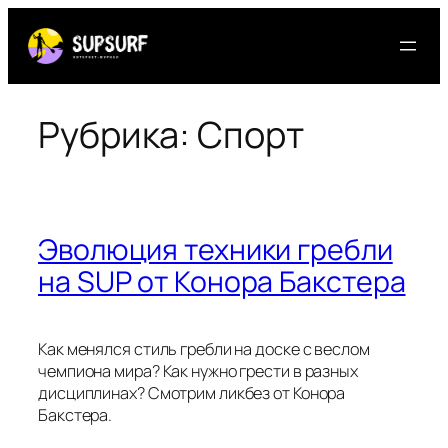
Перейти
к
содержимому
Рубрика:
Спорт
Эволюция техники гребли
на SUP от Конора Бакстера
Как менялся стиль гребли на доске с веслом
чемпиона мира? Как нужно грести в разных
дисциплинах? Смотрим ликбез от Конора
Бакстера.