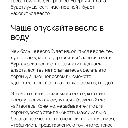
гребет сильнее, увереннее. Во время сплава
будет лучше, если именно в ней и будет
находиться весло.
Чаще опускайте весло в
воду
Чем больше весло будет находиться в воде, тем
лучше вам удастся управлять и балансировать.
Бурная река полностью захватит над вами
власть, если вы не попытаетесь сделать это
первым, а именно веслом вы сможете
удерживать свой сап на плаву, а себя над водой.
Это всего лишь несколько советов, которые
помогут новичкам окунуться в безумный мир
уайтвотера. Конечно, не забывайте, что для
первых уроков стоит выбирать максимально
безопасное место с не очень сильным течением,
чтобы иметь представление о том, что же такое