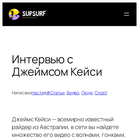
Перейти
к
содержимому
Интервью с
Джеймсом Кейси
Написано
Настя
в
#Статьи
, 
Видео
, 
Люди
, 
Спорт
Джеймс Кейси — всемирно известный
райдер из Австралии, в сети вы найдете
множество его видео с волнами, гонками,