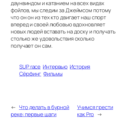
даунвиндом и катанием на всех видах
фойлов, мы следим за Джеймсом потому
что он он из тех кто двигает наш спорт
вперед и своей любовью вдохновляет
новых людей вставать на доску и получать
столько же удовольствия сколько
получает он сам.
SUP race
Интервью
История
Сёрфинг
Фильмы
←
Что делать в бурной
Учимся грести
реке: первые шаги
как Pro
→