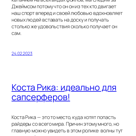
Джеймсом потому что он он из тех кто двигает
наш спорт вперед и своей любовью вдохновляет
новых людей вставать на доску и получать
столько же удовольствия сколько получает он
сам.
24.02.2023
Коста Рика: идеально для
сапсерферов!
Коста Рика — это то место, куда хотят попасть
райдеры со всего мира. Причин этому много, но
главную можно увидеть в этом ролике: волны тут