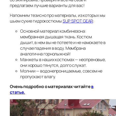
предлагаем лучшие варианты для вас!
Напомним тезисно про материалы, из которых мы
шьем сухие гидрокостюмы
SUP SPOT GEAR
:
Основной материал комбинезона:
мембранная дышащая ткань. Костюм
дышит, в нем вы не потеете и не намокаете в
случае падения в воду. Мембрана
аналогична горнолыжной!
Манжеты в наших костюмах — неопреновые,
они хорошо тянутся, долго служат.
Молнии — водонепроницаемые, совсем не
пропускают влагу.
Очень подробно о материалах читайте
в
статье.