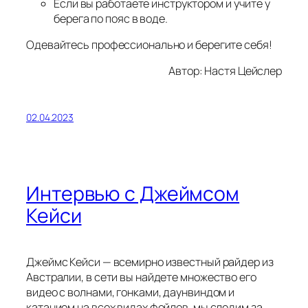
Если вы работаете инструктором и учите у
берега по пояс в воде.
Одевайтесь профессионально и берегите себя!
Автор: Настя Цейслер
02.04.2023
Интервью с Джеймсом
Кейси
Джеймс Кейси — всемирно известный райдер из
Австралии, в сети вы найдете множество его
видео с волнами, гонками, даунвиндом и
катанием на всех видах фойлов, мы следим за