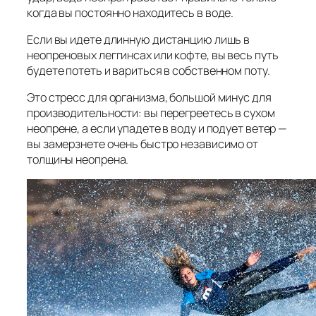
когда вы постоянно находитесь в воде.
Если вы идете длинную дистанцию лишь в
неопреновых леггинсах или кофте, вы весь путь
будете потеть и вариться в собственном поту.
Это стресс для организма, большой минус для
производительности: вы перегреетесь в сухом
неопрене, а если упадете в воду и подует ветер —
вы замерзнете очень быстро независимо от
толщины неопрена.