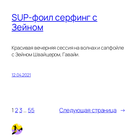
SUP-фоил серфинг с
Зейном
Красивая вечерняя сессия на волнах и сапфойле
с Зейном Швайцером, Гавайи.
12.04.2021
1
2
3
…
55
Следующая страница
→