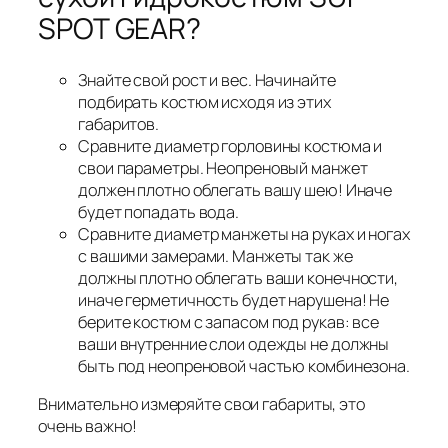
SPOT GEAR?
Знайте свой рост и вес. Начинайте
подбирать костюм исходя из этих
габаритов.
Сравните диаметр горловины костюма и
свои параметры. Неопреновый манжет
должен плотно облегать вашу шею! Иначе
будет попадать вода.
Сравните диаметр манжеты на руках и ногах
с вашими замерами. Манжеты так же
должны плотно облегать ваши конечности,
иначе герметичность будет нарушена! Не
берите костюм с запасом под рукав: все
ваши внутренние слои одежды не должны
быть под неопреновой частью комбинезона.
Внимательно измеряйте свои габариты, это
очень важно!