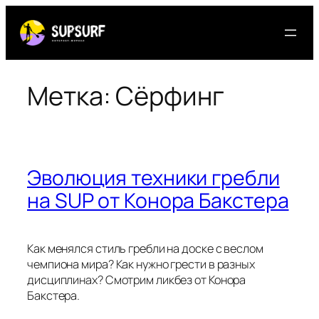
Перейти
к
содержимому
Метка:
Сёрфинг
Эволюция техники гребли
на SUP от Конора Бакстера
Как менялся стиль гребли на доске с веслом
чемпиона мира? Как нужно грести в разных
дисциплинах? Смотрим ликбез от Конора
Бакстера.