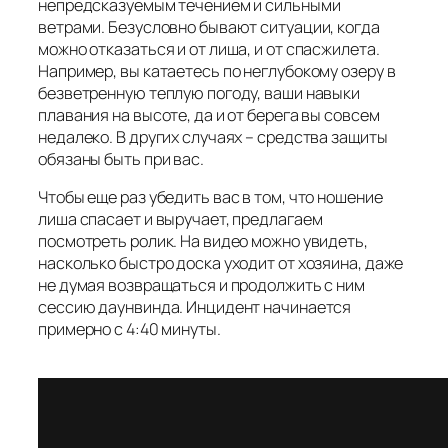
непредсказуемым течением и сильными
ветрами. Безусловно бывают ситуации, когда
можно отказаться и от лиша, и от спасжилета.
Например, вы катаетесь по неглубокому озеру в
безветренную теплую погоду, ваши навыки
плавания на высоте, да и от берега вы совсем
недалеко. В других случаях – средства защиты
обязаны быть при вас.
Чтобы еще раз убедить вас в том, что ношение
лиша спасает и выручает, предлагаем
посмотреть ролик. На видео можно увидеть,
насколько быстро доска уходит от хозяина, даже
не думая возвращаться и продолжить с ним
сессию даунвинда. Инцидент начинается
примерно с 4:40 минуты.