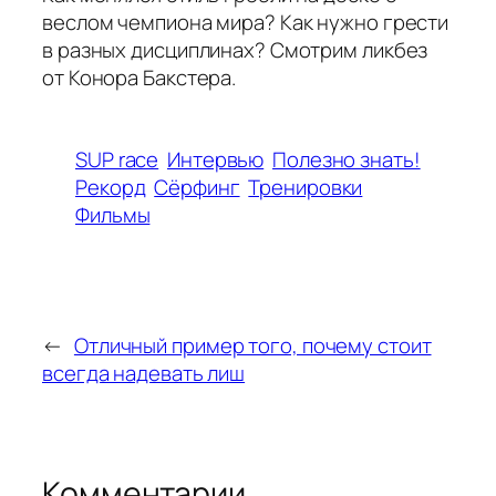
веслом чемпиона мира? Как нужно грести
в разных дисциплинах? Смотрим ликбез
от Конора Бакстера.
SUP race
Интервью
Полезно знать!
Рекорд
Сёрфинг
Тренировки
Фильмы
←
Отличный пример того, почему стоит
всегда надевать лиш
Комментарии