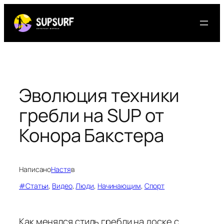
Перейти
к
содержимому
Эволюция техники
гребли на SUP от
Конора Бакстера
Написано
Настя
в
#Статьи
, 
Видео
, 
Люди
, 
Начинающим
, 
Спорт
Как менялся стиль гребли на доске с