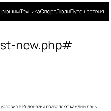
нающим
Техника
Спорт
Люди
Путешествия
post-new.php#
ые условия в Индонезии позволяют каждый день