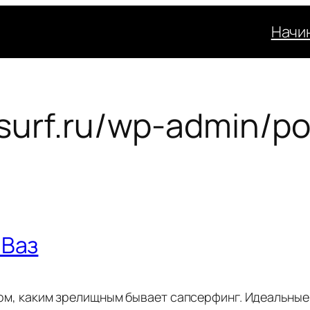
Начи
psurf.ru/wp-admin/
 Ваз
о том, каким зрелищным бывает сапсерфинг. Идеальн