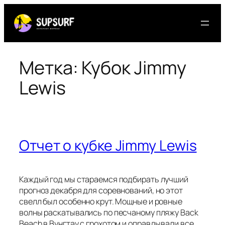
Перейти
к
содержимому
Метка:
Кубок Jimmy
Lewis
Отчет о кубке Jimmy Lewis
Каждый год мы стараемся подбирать лучший
прогноз декабря для соревнований, но этот
свелл был особенно крут. Мощные и ровные
волны раскатывались по песчаному пляжу Back
Beach в Вунгтау с грохотом и оправдывали все