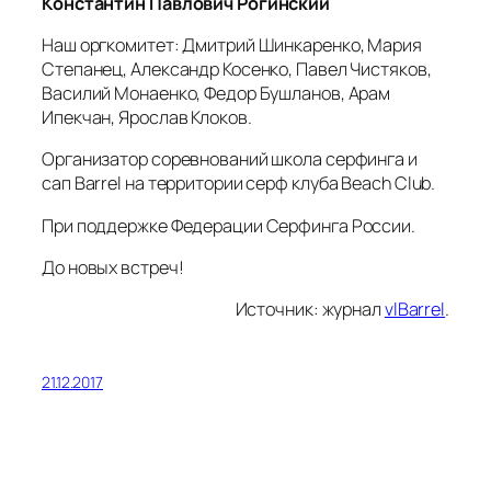
Константин Павлович Рогинский
Наш оргкомитет: Дмитрий Шинкаренко, Мария
Степанец, Александр Косенко, Павел Чистяков,
Василий Монаенко, Федор Бушланов, Арам
Ипекчан, Ярослав Клоков.
Организатор соревнований школа серфинга и
сап Barrel на территории серф клуба Beach Club.
При поддержке Федерации Серфинга России.
До новых встреч!
Источник: журнал
vlBarrel
.
21.12.2017