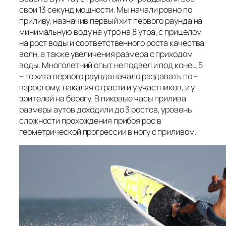
свои 13 секунд мощности. Мы начали ровно по
приливу, назначив первый хит первого раунда на
минимальную воду на утро на 8 утра, с прицелом
на рост воды и соответственного роста качества
волн, а также увеличения размера с приходом
воды. Многолетний опыт не подвел и под конец 5
– го хита первого раунда начало раздавать по –
взрослому, накаляя страсти и у участников, и у
зрителей на берегу. В пиковые часы прилива
размеры аутов доходили до 3 ростов, уровень
сложности прохождения прибоя рос в
геометрической прогрессии в ногу с приливом.