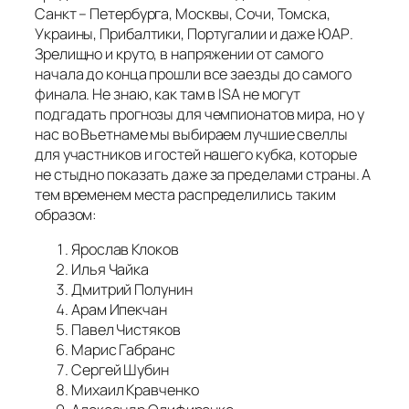
Санкт – Петербурга, Москвы, Сочи, Томска,
Украины, Прибалтики, Португалии и даже ЮАР.
Зрелищно и круто, в напряжении от самого
начала до конца прошли все заезды до самого
финала. Не знаю, как там в ISA не могут
подгадать прогнозы для чемпионатов мира, но у
нас во Вьетнаме мы выбираем лучшие свеллы
для участников и гостей нашего кубка, которые
не стыдно показать даже за пределами страны. А
тем временем места распределились таким
образом:
Ярослав Клоков
Илья Чайка
Дмитрий Полунин
Арам Ипекчан
Павел Чистяков
Марис Габранс
Сергей Шубин
Михаил Кравченко