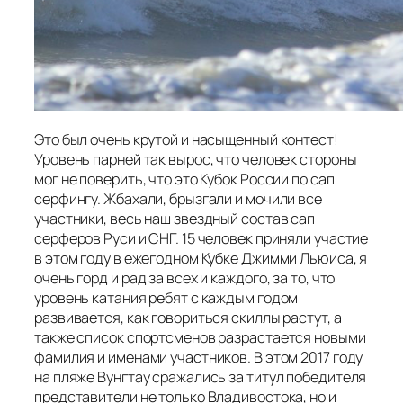
Это был очень крутой и насыщенный контест!
Уровень парней так вырос, что человек стороны
мог не поверить, что это Кубок России по сап
серфингу. Жбахали, брызгали и мочили все
участники, весь наш звездный состав сап
серферов Руси и СНГ. 15 человек приняли участие
в этом году в ежегодном Кубке Джимми Льюиса, я
очень горд и рад за всех и каждого, за то, что
уровень катания ребят с каждым годом
развивается, как говориться скиллы растут, а
также список спортсменов разрастается новыми
фамилия и именами участников. В этом 2017 году
на пляже Вунгтау сражались за титул победителя
представители не только Владивостока, но и