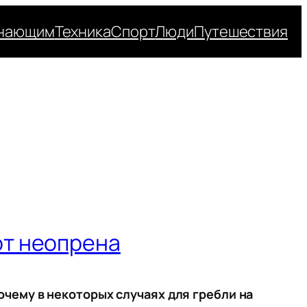
нающим
Техника
Спорт
Люди
Путешествия
от неопрена
очему в некоторых случаях для гребли на