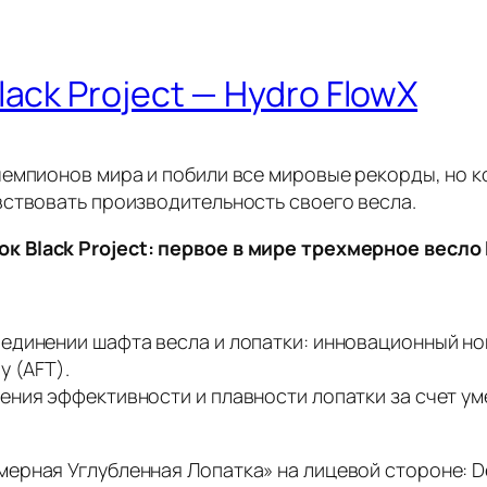
ack Project — Hydro FlowX
емпионов мира и побили все мировые рекорды, но к
вствовать производительность своего весла.
 Black Project: первое в мире трехмерное весло 
единении шафта весла и лопатки: инновационный н
y (AFT).
ения эффективности и плавности лопатки за счет у
ерная Углубленная Лопатка» на лицевой стороне: D