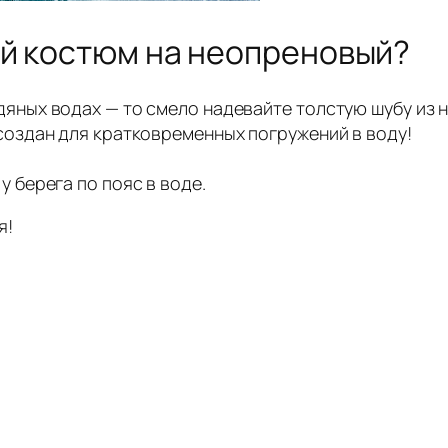
ой костюм на неопреновый?
дяных водах — то смело надевайте толстую шубу из 
 создан для кратковременных погружений в воду!
у берега по пояс в воде.
я!