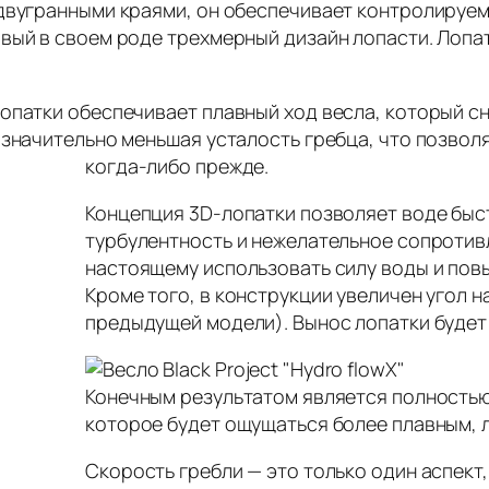
 двугранными краями, он обеспечивает контролируем
ый в своем роде трехмерный дизайн лопасти. Лопатк
опатки обеспечивает плавный ход весла, который с
значительно меньшая усталость гребца, что позволя
когда-либо прежде.
Концепция 3D-лопатки позволяет воде быс
турбулентность и нежелательное сопротивл
настоящему использовать силу воды и пов
Кроме того, в конструкции увеличен угол н
предыдущей модели). Вынос лопатки будет 
Конечным результатом является полность
которое будет ощущаться более плавным, л
Скорость гребли — это только один аспект