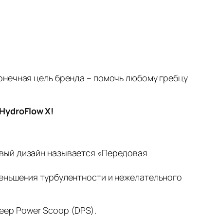
онечная цель бренда – помочь любому гребцу
HydroFlow X!
овый дизайн называется «Передовая
меньшения турбулентности и нежелательного
eep Power Scoop (DPS).