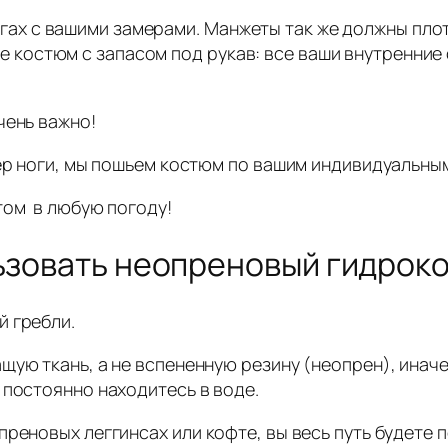
гах с вашими замерами. Манжеты так же должны пло
е костюм с запасом под рукав: все ваши внутренние
чень важно!
мер ноги, мы пошьем костюм по вашим индивидуальны
том в любую погоду!
льзовать неопреновый гидрок
й гребли.
щую ткань, а не вспененную резину (неопрен), иначе
 постоянно находитесь в воде.
реновых леггинсах или кофте, вы весь путь будете п