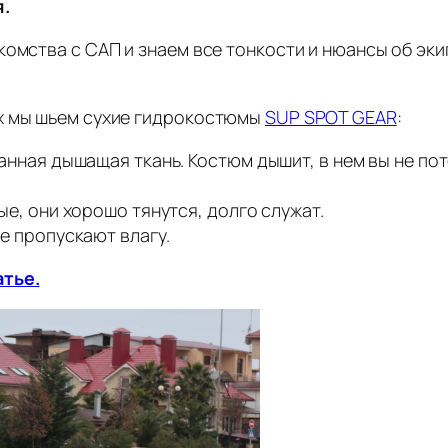
я.
комства с САП и знаем все тонкости и нюансы об эки
х мы шьем сухие гидрокостюмы
SUP SPOT GEAR
:
ная дышащая ткань. Костюм дышит, в нем вы не поте
е, они хорошо тянутся, долго служат.
 пропускают влагу.
атье.