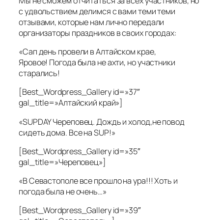
Мы не сможем отчитаться за всех участников, но
с удвольствием делимся с вами теми теми
отзывами, которые нам лично передали
организаторы праздников в своих городах:
«Сап день провели в Алтайском крае,
Яровое! Погода была не ахти, но участники
старались!
[Best_Wordpress_Gallery id=»37″
gal_title=»Алтайский край»]
«SUPDAY Череповец. Дождь и холод,не повод
сидеть дома. Все на SUP!»
[Best_Wordpress_Gallery id=»35″
gal_title=»Череповец»]
«В Севастополе все прошло на ура!!! Хоть и
погода была не очень…»
[Best_Wordpress_Gallery id=»39″