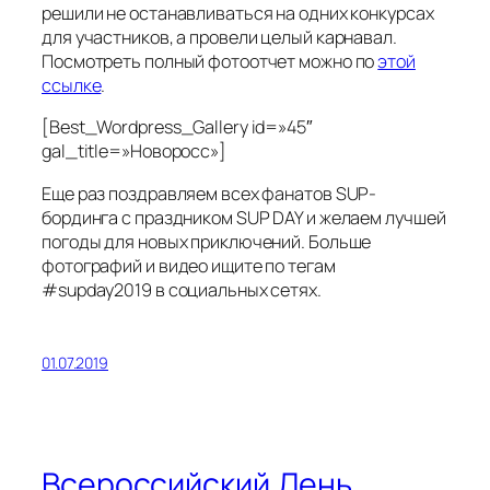
решили не останавливаться на одних конкурсах
для участников, а провели целый карнавал.
Посмотреть полный фотоотчет можно по
этой
ссылке
.
[Best_Wordpress_Gallery id=»45″
gal_title=»Новоросс»]
Еще раз поздравляем всех фанатов SUP-
бординга с праздником SUP DAY и желаем лучшей
погоды для новых приключений. Больше
фотографий и видео ищите по тегам
#supday2019 в социальных сетях.
01.07.2019
Всероссийский День