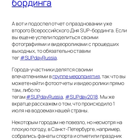
бординга
А вот и подоспел отчет о праздновании уже
второго Всероссийского Дня SUP-бординга. Если
вы еще не успели поделиться своими
фотографиями и видеороликами с прошедших
выходных, то обязательно ставим
тег
#SUPdayRussia
.
Города-участники делятся своими
впечатлениями в
группе мероприятия
, так что вы
можете найти фотоотчеты и видео ролики прямо
там, либо по
тегам
#SUPdayRussia
,
#SUPday2018
. Мы же
вкратце расскажем о том, что происходило 1
июля на водоемах нашей страны.
Некоторым городам не повезло, но несмотря на
плохую погоду, в Санкт-Петербурге, например,
собрались фанаты спорта и отметили праздник