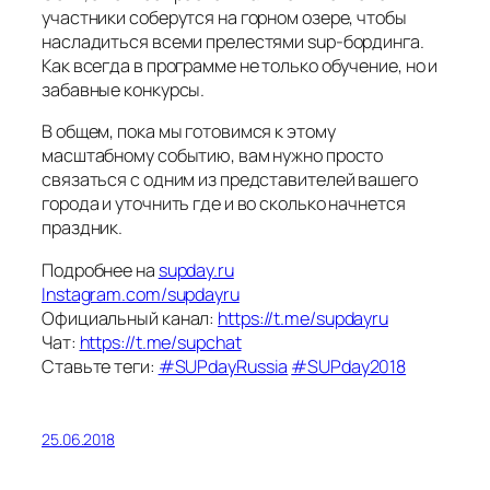
участники соберутся на горном озере, чтобы
насладиться всеми прелестями sup-бординга.
Как всегда в программе не только обучение, но и
забавные конкурсы.
В общем, пока мы готовимся к этому
масштабному событию, вам нужно просто
связаться с одним из представителей вашего
города и уточнить где и во сколько начнется
праздник.
Подробнее на
supday.ru
Instagram.com/supdayru
Официальный канал:
https://t.me/supdayru
Чат:
https://t.me/supchat
Ставьте теги:
#SUPdayRussia
#SUPday2018
25.06.2018