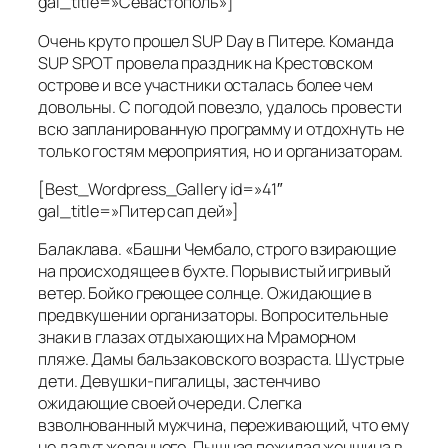
gal_title=»Севастополь»]
Очень круто прошел SUP Day в Питере. Команда
SUP SPOT провела праздник на Крестовском
острове и все участники осталась более чем
довольны. С погодой повезло, удалось провести
всю запланированную программу и отдохнуть не
только гостям мероприятия, но и организаторам.
[Best_Wordpress_Gallery id=»41″
gal_title=»Питер сап дей»]
Балаклава.
«Башни Чембало, строго взирающие
на происходящее в бухте. Порывистый игривый
ветер. Бойко греющее солнце. Ожидающие в
предвкушении организаторы. Вопросительные
знаки в глазах отдыхающих на Мраморном
пляже. Дамы бальзаковского возраста. Шустрые
дети. Девушки-пигалицы, застенчиво
ожидающие своей очереди. Слегка
взволнованный мужчина, переживающий, что ему
не дадут желанного. Пышная пожилая женщина в