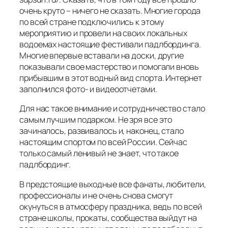
очень круто – ничего не сказать. Многие города
по всей стране подключились к этому
мероприятию и провели на своих локальных
водоемах настоящие фестивали падлбординга.
Многие впервые вставали на доски, другие
показывали свое мастерство и помогали вновь
прибывшим в этот водный вид спорта. Интернет
заполнился фото- и видеоотчетами.
Для нас такое внимание и сотрудничество стало
самым лучшим подарком. Не зря все это
зачиналось, развивалось и, наконец, стало
настоящим спортом по всей России. Сейчас
только самый ленивый не знает, что такое
падлбординг.
В предстоящие выходные все фанаты, любители,
профессионалы и не очень снова смогут
окунуться в атмосферу праздника, ведь по всей
стране школы, прокаты, сообщества выйдут на