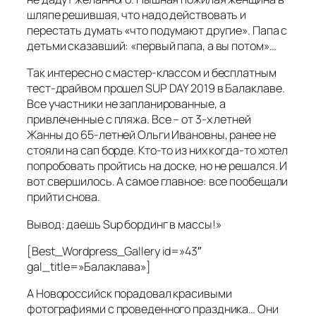
шляпе решившая, что надо действовать и
перестать думать «что подумают другие». Папа с
детьми сказавший: «первый папа, а вы потом»…
Так интересно с мастер-классом и бесплатным
тест-драйвом прошел SUP DAY 2019 в Балаклаве.
Все участники не запланированные, а
привлеченные с пляжа. Все – от 3-х летней
Жанны до 65-летней Ольги Ивановны, ранее не
стояли на сап борде. Кто-то из них когда-то хотел
попробовать пройтись на доске, но не решался. И
вот свершилось. А самое главное: все пообещали
прийти снова.
Вывод: даешь Sup бординг в массы!»
[Best_Wordpress_Gallery id=»43″
gal_title=»Балаклава»]
А Новороссийск порадовал красивыми
фотографиями с проведенного праздника… Они