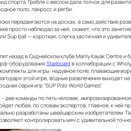
ид спорта. Гребля с веслом дала толчок для развит
одное поло, лакросс и регби.
гроки передвигаются на досках, а само действие ра
даже просто наблюдал за ней, скажет, что это заняти
или Sup ball — короткая, слегка хаотичная и удивите
ет назад в Сиднейском клубе Manly Kayak Centre и 
серф-оборудования
Starboard
в коллаборации с Wholy
комплекты для игры: надувное поле, плавающие вор
лагодаря этой игре, водные развлечения выходят на 
одная серия игр “SUP Polo World Games”.
х – две команды по пять человек, импровизированное
ойдет любая, по словам экспертов, главное, к ней пр
циально разработаны швейцарским изобретателем. Та
позволяют контролировать мяч с удивительной точно