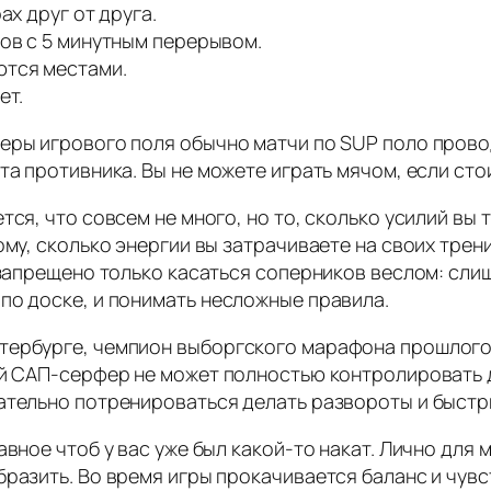
ах друг от друга.
дов с 5 минутным перерывом.
ются местами.
ет.
еры игрового поля обычно матчи по SUP поло провод
та противника. Вы не можете играть мячом, если стои
ся, что совсем не много, но то, сколько усилий вы т
ому, сколько энергии вы затрачиваете на своих трени
; запрещено только касаться соперников веслом: с
по доске, и понимать несложные правила.
тербурге, чемпион выборгского марафона прошлого г
ый САП-серфер не может полностью контролировать д
лательно потренироваться делать развороты и быстр
авное чтоб у вас уже был какой-то накат. Лично для
бразить. Во время игры прокачивается баланс и чувс