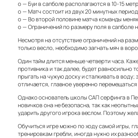
o — Буи в сапболе располагаются в 10-15 метр
o — Матч состоит из двух 20 минутных перио
o — Во второй половине матча команды меня
o — Ограничений по размеру поля в сапболе н
Несмотря на отсутствие ограничений на разм
только весло, необходимо загнать мяч в воро
Один тайм длится меньше четверти часа. Кажет
противника и так далее, будет равносильно т
прыгать на чужую доску и сталкивать в воду
отличается, главное уверенно перемещаться 
Однако основатель школы САП серфинга в Пе
новичков она не безопасна, так как неопытн
ударить другого игрока веслом. Поэтому же
Обучиться игре можно по ходу самой игры, гл
тренировкам гребли, иногда нужно их разноо