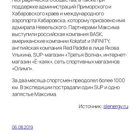
поддержке администраций Приморского и
Хабаровского краев и международного
аэропорта Хабаровска, которому присвоено имя
адмирала Невельского. Партнерами Максима
выступили российская компания BASK,
американские компании Kokatat и INFINITY,
английская компания Red Paddle в лице Якова
Улькина, SUP-магазин «Третья Волна», интернет-
магазин «Ё-каяк», сеть спортивных магазинов
«Олимп».
За два месяца спортсмен преодолел более 1000
км. В экспедиции пострадали один SUP и одно
запястье Максима.
Источник:
slenergy.ru
06.08.2019