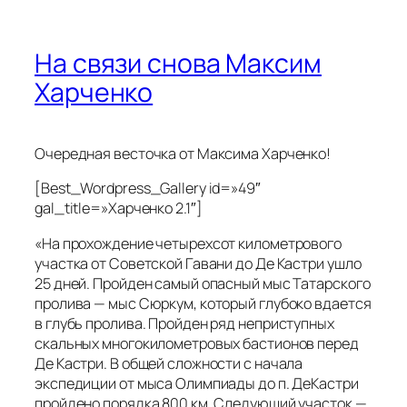
На связи снова Максим
Харченко
Очередная весточка от Максима Харченко!
[Best_Wordpress_Gallery id=»49″
gal_title=»Харченко 2.1″]
«На прохождение четырехсот километрового
участка от Советской Гавани до Де Кастри ушло
25 дней. Пройден самый опасный мыс Татарского
пролива — мыс Сюркум, который глубоко вдается
в глубь пролива. Пройден ряд неприступных
скальных многокилометровых бастионов перед
Де Кастри. В общей сложности с начала
экспедиции от мыса Олимпиады до п. ДеКастри
пройдено порядка 800 км. Следующий участок —