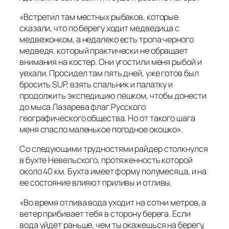
«Встретил там местных рыбаков, которые
сказали, что по берегу ходит медведица с
медвежонком, а недалеко есть тропа черного
медведя, который практически не обращает
внимания на костер. Они угостили меня рыбой и
уехали. Просидел там пять дней, уже готов был
бросить SUP, взять спальник и палатку и
продолжить экспедицию пешком, чтобы донести
до мыса Лазарева флаг Русского
географического общества. Но от такого шага
меня спасло маленькое погодное окошко».
Со следующими трудностями райдер столкнулся
в бухте Невельского, протяженность которой
около 40 км. Бухта имеет форму полумесяца, и на
ее состояние влияют приливы и отливы.
«Во время отлива вода уходит на сотни метров, а
ветер прибивает тебя в сторону берега. Если
вода уйдет раньше, чем ты окажешься на берегу,