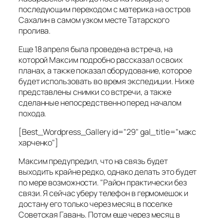
последующим переходом с материка на остров
Сахалин в самом узком месте Татарского
пролива.
Еще 18 апреля была проведена встреча, на
которой Максим подробно рассказал о своих
планах, а также показал оборудование, которое
будет использовать во время экспедиции. Ниже
представлены снимки со встречи, а также
сделанные непосредственно перед началом
похода.
[Best_Wordpress_Gallery id="29" gal_title="макс
харченко"]
Максим предупредил, что на связь будет
выходить крайне редко, однако делать это будет
по мере возможности. "Район практически без
связи. Я сейчас уберу телефон в гермомешок и
достану его только через месяц в поселке
Советская Гавань. Потом еще через месяц в