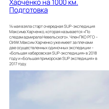
Харченко на 1000 км.
Подготовка
14 мая взяла старт очередная SUP-экспедиция
Максима Харченко, которая называется «По
следам адмирала Невельского». Член ПКО РГО –
ОИАК Максим Харченко уже имеет за плечами
две осуществленных одиночных экспедиции –
«Большая хабаровская SUP-экспедиция» в 2018
году и «Большая приморская SUP экспедиция» в
2017 году.