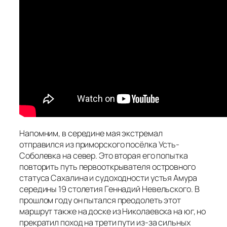
Напомним, в середине мая экстремал
отправился из приморского посёлка Усть-
Соболевка на север. Это вторая его попытка
повторить путь первооткрывателя островного
статуса Сахалина и судоходности устья Амура
середины 19 столетия Геннадий Невельского. В
прошлом году он пытался преодолеть этот
маршрут также на доске из Николаевска на юг, но
прекратил поход на трети пути из-за сильных