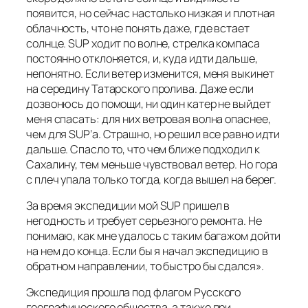
появится, но сейчас настолько низкая и плотная
облачность, что не понять даже, где встает
солнце. SUP ходит по волне, стрелка компаса
постоянно отклоняется, и, куда идти дальше,
непонятно. Если ветер изменится, меня выкинет
на середину Татарского пролива. Даже если
дозвонюсь до помощи, ни один катер не выйдет
меня спасать: для них ветровая волна опаснее,
чем для SUP’а. Страшно, но решил все равно идти
дальше. Спасло то, что чем ближе подходил к
Сахалину, тем меньше чувствовал ветер. Но гора
с плеч упала только тогда, когда вышел на берег.
За время экспедиции мой SUP пришел в
негодность и требует серьезного ремонта. Не
понимаю, как мне удалось с таким багажом дойти
на нем до конца. Если бы я начал экспедицию в
обратном направлении, то быстро бы сдался».
Экспедиция прошла под флагом Русского
географического общества, а также при