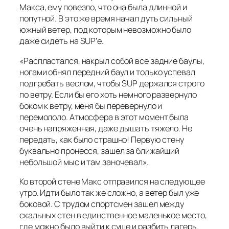
Макса, ему повезло, что она была длинной и
попутной. В это же время начал дуть сильный
южный ветер, под которым невозможно было
даже сидеть на SUP’е.
«Распластался, накрыл собой все задние баулы,
ногами обнял передний баул и только успевал
подгребать веслом, чтобы SUP держался строго
по ветру. Если бы его хоть немного развернуло
боком к ветру, меня бы перевернуло и
перемололо. Атмосфера в этот момент была
очень напряженная, даже дышать тяжело. Не
передать, как было страшно! Первую стену
буквально пронесся, зашел за ближайший
небольшой мыс и там заночевал».
Ко второй стене Макс отправился на следующее
утро. Идти было так же сложно, а ветер был уже
боковой. С трудом спортсмен зашел между
скальных стен в единственное маленькое место,
где можно было выйти к суше и разбить лагерь.