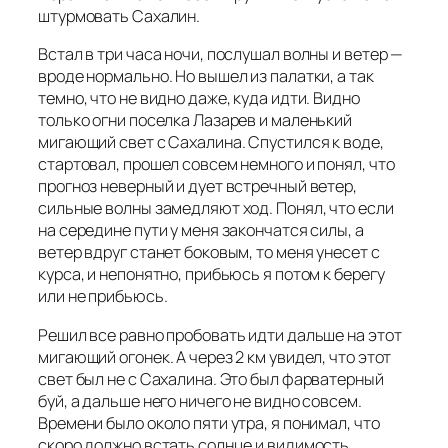
штурмовать Сахалин.
Встал в три часа ночи, послушал волны и ветер —
вроде нормально. Но вышел из палатки, а так
темно, что не видно даже, куда идти. Видно
только огни поселка Лазарев и маленький
мигающий свет с Сахалина. Спустился к воде,
стартовал, прошел совсем немного и понял, что
прогноз неверный и дует встречный ветер,
сильные волны замедляют ход. Понял, что если
на середине пути у меня закончатся силы, а
ветер вдруг станет боковым, то меня унесет с
курса, и непонятно, прибьюсь я потом к берегу
или не прибьюсь.
Решил все равно пробовать идти дальше на этот
мигающий огонек. А через 2 км увидел, что этот
свет был не с Сахалина. Это был фарватерный
буй, а дальше него ничего не видно совсем.
Времени было около пяти утра, я понимал, что
скоро должно встать солнце и видимость