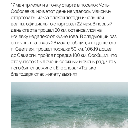
17 мая приехали в точку старта в поселок Усть-
Соболевка, но в этот день не удалось Максиму
стартовать, из-за плохой погоды и большой
волны, официально стартовал 22 мая. В первый
день старта прошел 20 км, остановился на
ночевку недалеко от Кузнецова. В следующий раз
он вышел на связь 26 мая, сообщил, что дошел до
п. Светлая, прошел порядка 50 км. 1.06.19 дошел
до Самарги, пройдя порядка 100 км. Сообщил, что
это участок был очень сложный и очень рад, что у
него был спас жилет. Его слова: «Только
благодаря спас жилету выжил».