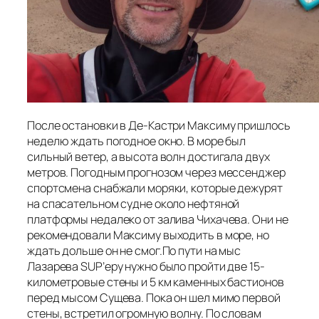
После остановки в Де-Кастри Максиму пришлось
неделю ждать погодное окно. В море был
сильный ветер, а высота волн достигала двух
метров. Погодным прогнозом через мессенджер
спортсмена снабжали моряки, которые дежурят
на спасательном судне около нефтяной
платформы недалеко от залива Чихачева. Они не
рекомендовали Максиму выходить в море, но
ждать дольше он не смог.По пути на мыс
Лазарева SUP’еру нужно было пройти две 15-
километровые стены и 5 км каменных бастионов
перед мысом Сущева. Пока он шел мимо первой
стены, встретил огромную волну. По словам