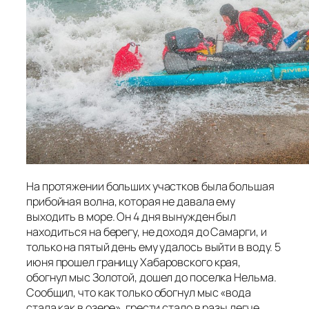
На протяжении больших участков была большая
прибойная волна, которая не давала ему
выходить в море. Он 4 дня вынужден был
находиться на берегу, не доходя до Самарги, и
только на пятый день ему удалось выйти в воду. 5
июня прошел границу Хабаровского края,
обогнул мыс Золотой, дошел до поселка Нельма.
Сообщил, что как только обогнул мыс «вода
стала как в озере», грести стало в разы легче.