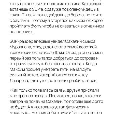
то ты останешься в поле жидкого ила. Как только
встанешь с SUP’а, сразу же по колено уйдешь в
грязь. Ты сам-то не дойдешь до берега, не то что
с баулами. Поэтому я старался как можно скорее
пройти эту бухту, чтобы не оказаться в отчаянном
положении».
SUP-райдер впервые увидел Сахалин с мыса
Муравьева, откуда до него по самой короткой
траектории было около 10 км. Отсюда спортсмен
первый раз попытался добраться до острова и
отправился в путь без прогноза погоды. Когда
Максим прошел уже треть пути, начал дуть
сильный ветер, который отнес его к мысу
Лазарева, где путешественник разбил лагерь.
«Как только появилась связь, друзья прислали
мне прогноз погоды. Посмотрел, понял, что если
завтра не пойду на Сахалин, то погоды еще долго
не будет. А я настолько устал физически и
морально… Но взял себя в руки и 1 августа пошел