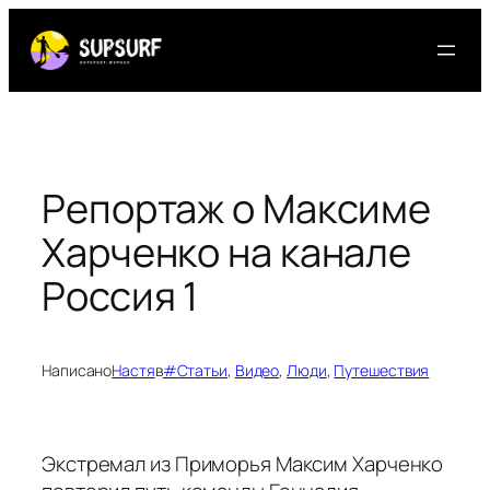
Перейти
к
содержимому
Репортаж о Максиме
Харченко на канале
Россия 1
Написано
Настя
в
#Статьи
, 
Видео
, 
Люди
, 
Путешествия
Экстремал из Приморья Максим Харченко