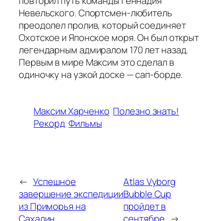
повторил путь команды Геннадия
Невельского. Спортсмен-любитель
преодолел пролив, который соединяет
Охотское и Японское моря. Он был открыт
легендарным адмиралом 170 лет назад.
Первым в мире Максим это сделал в
одиночку на узкой доске — сап-борде.
Максим Харченко
Полезно знать!
Рекорд
Фильмы
←
Успешное
Atlas Vyborg
завершение экспедиции
Bubble Cup
из Приморья на
пройдет в
Сахалин
сентябре
→