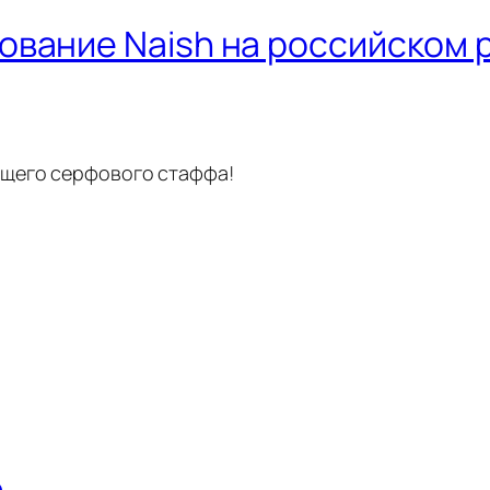
вание Naish на российском 
ящего серфового стаффа!
h