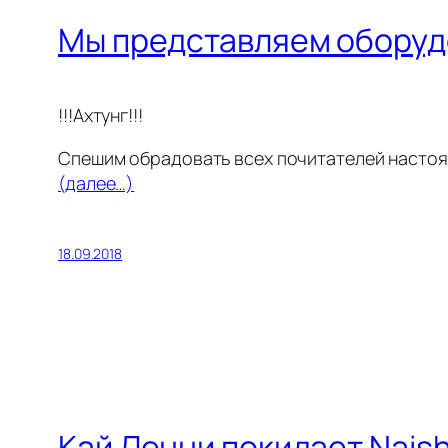
Мы представляем оборудо
!!!Ахтунг!!!
Спешим обрадовать всех почитателей насто
(далее…)
18.09.2018
Кай Ленни покидает Nais