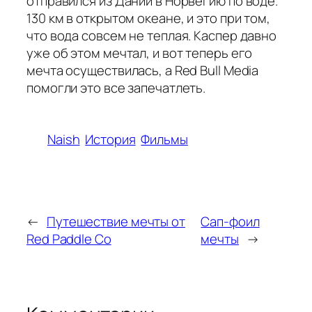
отправился из Дании в Норвегию по воде.
130 км в открытом океане, и это при том,
что вода совсем не теплая. Каспер давно
уже об этом мечтал, и вот теперь его
мечта осуществилась, а Red Bull Media
помогли это все запечатлеть.
Naish
История
Фильмы
←
Путешествие мечты от
Сап-фоил
Red Paddle Co
мечты
→