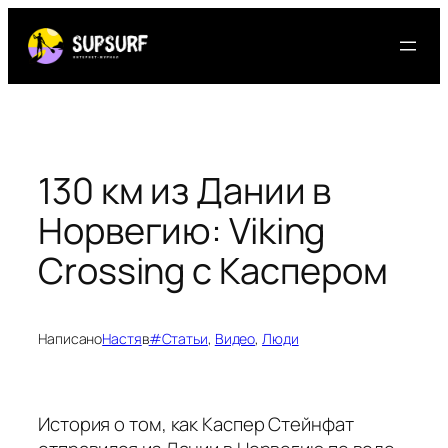
Перейти
к
содержимому
130 км из Дании в
Норвегию: Viking
Crossing с Каспером
Написано
Настя
в
#Статьи
, 
Видео
, 
Люди
История о том, как Каспер Стейнфат