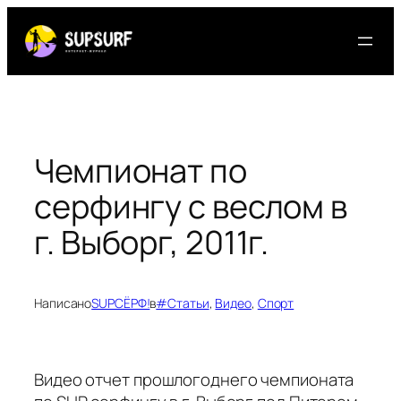
Перейти
к
содержимому
Чемпионат по
серфингу с веслом в
г. Выборг, 2011г.
Написано
SUPСЁРФ!
в
#Статьи
, 
Видео
, 
Спорт
Видео отчет прошлогоднего чемпионата