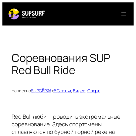
Перейти
к
содержимому
Соревнования SUP
Red Bull Ride
Написано
SUPСЁРФ!
в
#Статьи
, 
Видео
, 
Спорт
Red Bull любит проводить экстремальные
соревнование. Здесь спортсмены
сплавляются по бурной горной реке на