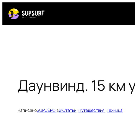
Перейти
к
содержимому
Даунвинд. 15 км 
Написано
SUPСЁРФ!
в
#Статьи
, 
Путешествия
, 
Техника