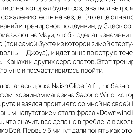
я волна, которая будет создаваться ветро
к сожалению, есть не везде. Это еще одна п
ваний и тренировок по даунвинду. Здесь с
приезжают на Мауи, чтобы сделать знаменит
о (той самой бухте из которой зимой старт
олны — Джоуз), и идет вниз по ветру в течен
ы, Канахи и других серф спотов. Этот тре
го мне и посчастливилось пройти.
досталась доска Naish Glide 14 ft., любезн
фом, хозяином магазина Second Wind, кот
рута и взялся пройти его со мной на своей 17
вным напутствием стала фраза «Downwind is n
e», что значит, все дело не в гребле, а в ско
ко Бэй. Первые 5 минут дали понять как это