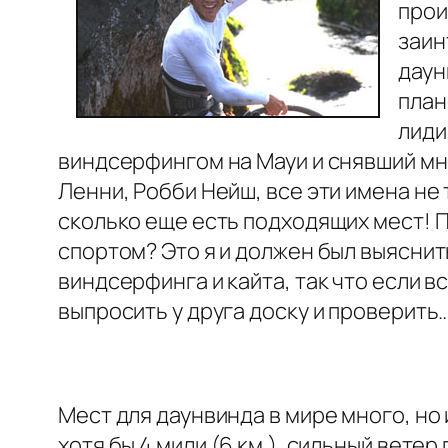
прои
заин
даун
план
лиди
виндсерфингом на Мауи и снявший мн
Ленни, Робби Нейш, все эти имена не 
сколько еще есть подходящих мест! 
спортом? Это я и должен был выяснит
виндсерфинга и кайта, так что если в
выпросить у друга доску и проверить
Мест для даунвинда в мире много, но
хотя бы 4 мили (6 км.), сильный вете