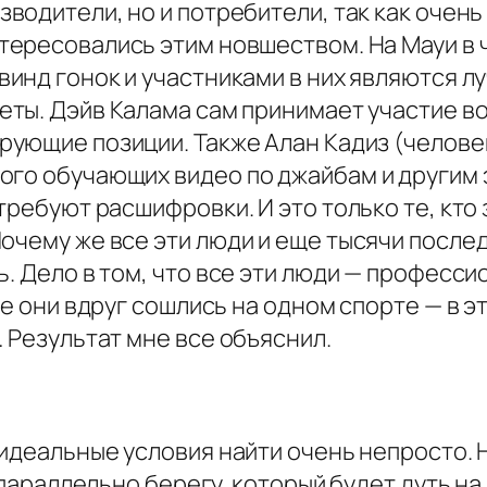
зводители, но и потребители, так как очен
тересовались этим новшеством. На Мауи в 
винд гонок и участниками в них являются 
еты. Дэйв Калама сам принимает участие во
рующие позиции. Также Алан Кадиз (челов
ого обучающих видео по джайбам и другим 
требуют расшифровки. И это только те, кто 
Почему же все эти люди и еще тысячи посл
ь. Дело в том, что все эти люди — професси
се они вдруг сошлись на одном спорте — в 
… Результат мне все объяснил.
 идеальные условия найти очень непросто.
р параллельно берегу, который будет дуть н