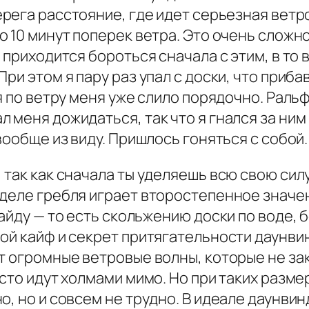
ерега расстояние, где идет серьезная ветр
о 10 минут поперек ветра. Это очень сложн
 приходится бороться сначала с этим, в то 
ри этом я пару раз упал с доски, что приба
я по ветру меня уже слило порядочно. Раль
 меня дожидаться, так что я гнался за ним
вообще из виду. Пришлось гоняться с собой.
 так как сначала ты уделяешь всю свою сил
деле гребля играет второстепенное значен
айду — то есть скольжению доски по воде, 
ой кайф и секрет притягательности даунвин
ут огромные ветровые волны, которые не за
сто идут холмами мимо. Но при таких разме
, но и совсем не трудно. В идеале даунвин