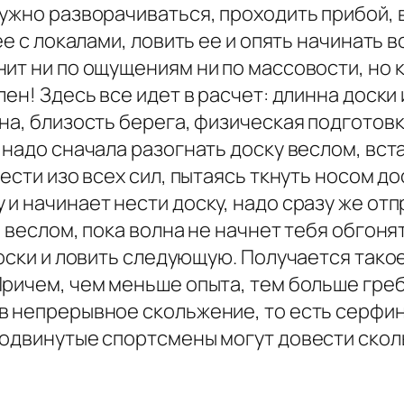
нужно разворачиваться, проходить прибой,
ее с локалами, ловить ее и опять начинать в
ит ни по ощущениям ни по массовости, но к
ен! Здесь все идет в расчет: длинна доски и
на, близость берега, физическая подготов
надо сначала разогнать доску веслом, вста
ести изо всех сил, пытаясь ткнуть носом до
и начинает нести доску, надо сразу же отп
 веслом, пока волна не начнет тебя обгонят
доски и ловить следующую. Получается тако
Причем, чем меньше опыта, тем больше греб
в непрерывное скольжение, то есть серфин
родвинутые спортсмены могут довести скол