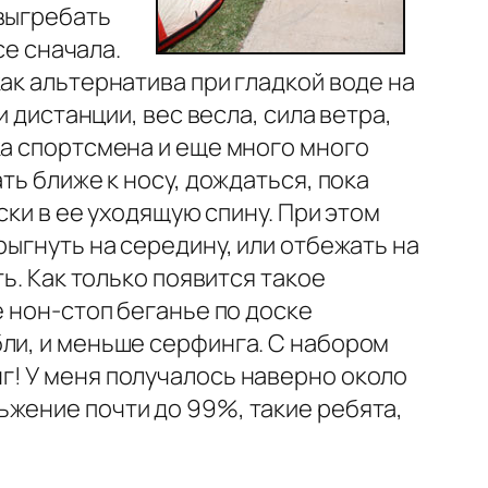
 выгребать
се сначала.
ак альтернатива при гладкой воде на
 дистанции, вес весла, сила ветра,
ка спортсмена и еще много много
ть ближе к носу, дождаться, пока
ски в ее уходящую спину. При этом
рыгнуть на середину, или отбежать на
ь. Как только появится такое
е нон-стоп беганье по доске
ли, и меньше серфинга. С набором
г! У меня получалось наверно около
ьжение почти до 99%, такие ребята,