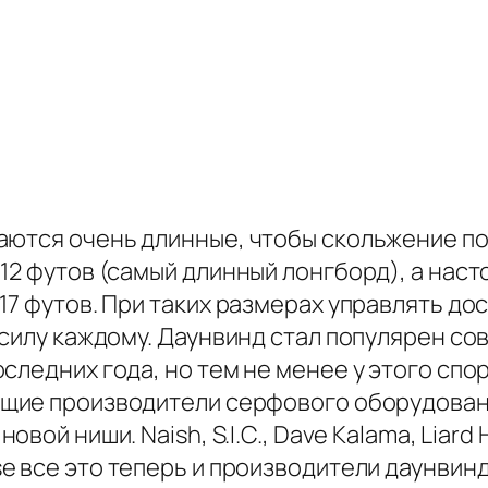
аются очень длинные, чтобы скольжение по
12 футов (самый длинный лонгборд), а нас
7 футов. При таких размерах управлять дос
дсилу каждому. Даунвинд стал популярен со
следних года, но тем не менее у этого сп
щие производители серфового оборудован
новой ниши. Naish, S.I.C., Dave Kalama, Liard 
e все это теперь и производители даунвинд