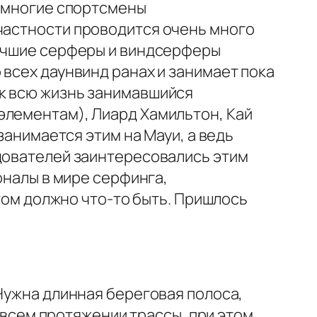
ь многие спортсмены
частности проводится очень много
лучшие серферы и виндсерферы
 всех даунвинд ранах и занимает пока
ек всю жизнь занимавшийся
элементам), Лиард Хамильтон, Кай
занимается этим на Мауи, а ведь
едователей заинтересовались этим
оналы в мире серфинга,
этом должно что-то быть. Пришлось
 Нужна длинная береговая полоса,
а всем протяжении трассы, при этом