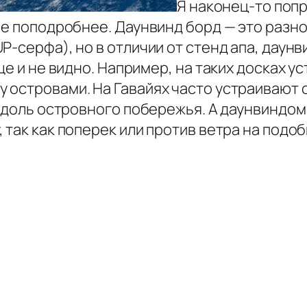
Я наконец-то попр
ое поподробнее. Даунвинд борд — это разно
P-серфа), но в отличии от стенд апа, даун
ще и не видно. Например, на таких досках 
 островами. На Гавайях часто устраивают 
 вдоль островного побережья. А даунвиндом 
 так как поперек или против ветра на подоб