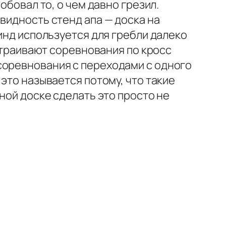
обовал то, о чем давно грезил.
видность стенд апа — доска на
винд используется для гребли далеко
устраивают соревнования по кросс
соревнования с переходами с одного
это называется потому, что такие
ной доске сделать это просто не