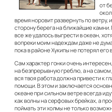
от б
окол
время норовит развернуть по ветру, и
сторону берега на ближайшие камни. П
все же удалось выгрести в океан, хот
вопреки моим надеждам даже не думал
пока в районе Хукипы не потерял его 
Сам характер гонки очень интересен,
на безпрерывную греблю, а на самом 
вся твоя работа должна привести к гл
помощи. В этом и заключается основн
океане при сильном ветре всегда ид
как волны на серфовых брейках, а про
поймать эти холмы не только возможно