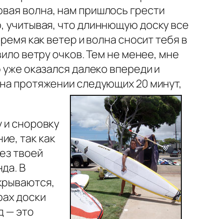
овая волна, нам пришлось грести
о, учитывая, что длиннющую доску все
время как ветер и волна сносит тебя в
вило ветру очков. Тем не менее, мне
ф уже оказался далеко впереди и
 на протяжении следующих 20 минут,
у и сноровку
ие, так как
без твоей
да. В
крываются,
рах доски
д — это