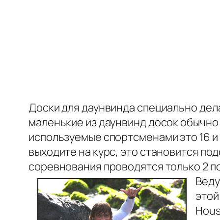
Доски для даунвинда специально дел
маленькие из даунвинд досок обычно 
используемые спортсменами это 16 и 1
выходите на курс, это становится по
соревнования проводятся только 2 по
Веду
этой 
Hous