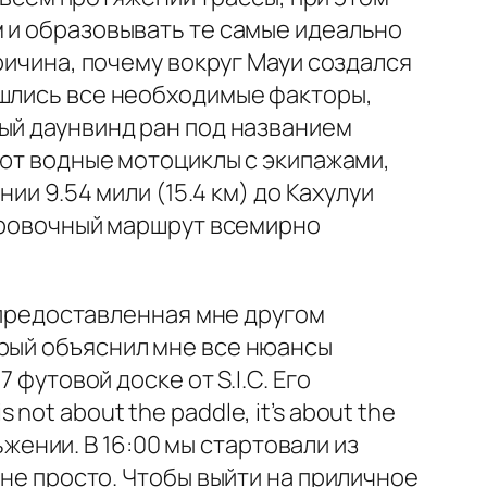
м и образовывать те самые идеально
ричина, почему вокруг Мауи создался
ошлись все необходимые факторы,
ый даунвинд ран под названием
уют водные мотоциклы с экипажами,
ии 9.54 мили (15.4 км) до Кахулуи
нировочный маршрут всемирно
о предоставленная мне другом
орый объяснил мне все нюансы
 футовой доске от S.I.C. Его
ot about the paddle, it’s about the
льжении. В 16:00 мы стартовали из
 не просто. Чтобы выйти на приличное