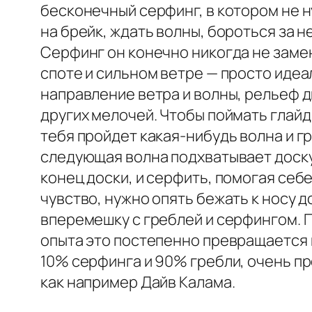
бесконечный серфинг, в котором не 
на брейк, ждать волны, бороться за н
Серфинг он конечно никогда не замен
споте и сильном ветре — просто идеал
направление ветра и волны, рельеф д
других мелочей. Чтобы поймать глайд 
тебя пройдет какая-нибудь волна и гр
следующая волна подхватывает доску 
конец доски, и серфить, помогая себе
чувство, нужно опять бежать к носу 
вперемешку с греблей и серфингом. 
опыта это постепенно превращается 
10% серфинга и 90% гребли, очень п
как например Дайв Калама.