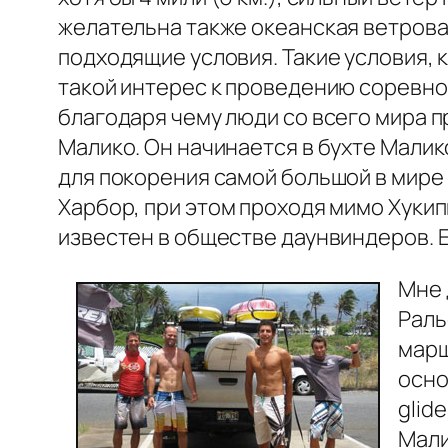
желательна также океанская ветрова
подходящие условия. Такие условия, 
такой интерес к проведению соревно
благодаря чему люди со всего мира 
Малико. Он начинается в бухте Малик
для покорения самой большой в мире в
Харбор, при этом проходя мимо Хукип
известен в обществе даунвиндеров. Е
Мне 
Раль
марш
осно
glid
Мали