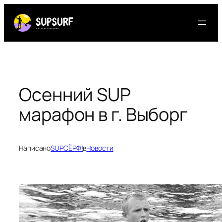
Перейти
к
содержимому
Осенний SUP
марафон в г. Выборг
Написано
SUPСЁРФ!
в
Новости