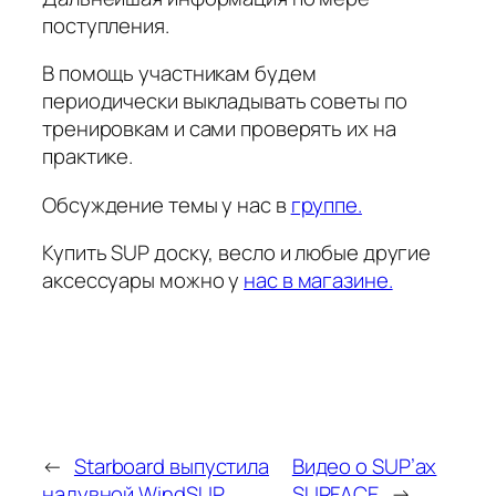
поступления.
В помощь участникам будем
периодически выкладывать советы по
тренировкам и сами проверять их на
практике.
Обсуждение темы у нас в
группе.
Купить SUP доску, весло и любые другие
аксессуары можно у
нас в магазине.
←
Starboard выпустила
Видео о SUP’ах
надувной WindSUP
SURFACE
→