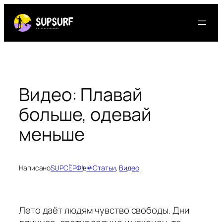
Перейти
к
содержимому
Видео: Плавай
больше, одевай
меньше
Написано
SUPСЁРФ!
в
#Статьи
, 
Видео
Лето даёт людям чувство свободы. Дни