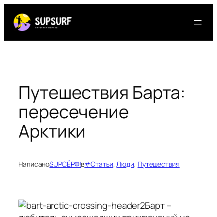
Перейти
к
содержимому
Путешествия Барта:
пересечение
Арктики
Написано
SUPСЁРФ!
в
#Статьи
, 
Люди
, 
Путешествия
Барт –