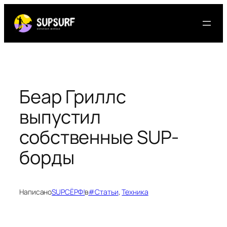
Перейти
к
содержимому
Беар Гриллс
выпустил
собственные SUP-
борды
Написано
SUPСЁРФ!
в
#Статьи
, 
Техника