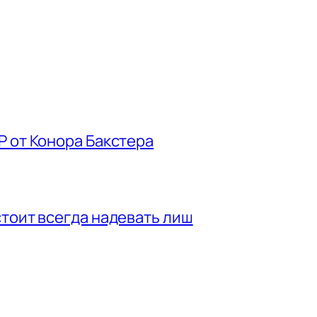
P от Конора Бакстера
стоит всегда надевать лиш