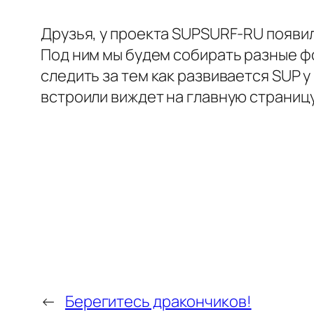
Друзья, у проекта SUPSURF-RU появи
Под ним мы будем собирать разные ф
следить за тем как развивается SUP у
встроили виждет на главную страницу
←
Берегитесь дракончиков!