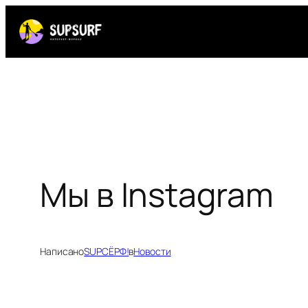
Перейти
к
содержимому
Мы в Instagram
Написано
SUPСЁРФ!
в
Новости