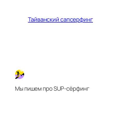
Тайванский сапсерфинг
Мы пишем про SUP-сёрфинг