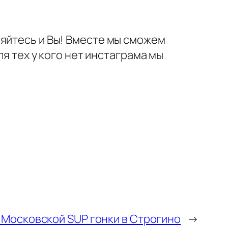
няйтесь и Вы! Вместе мы сможем
ля тех у кого нет инстаграма мы
 Московской SUP гонки в Строгино
→