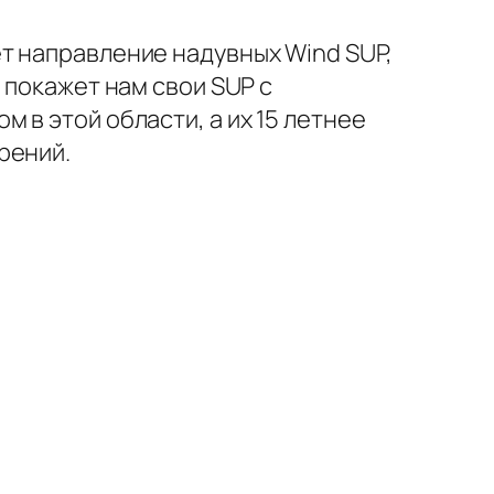
т направление надувных Wind SUP,
 покажет нам свои SUP с
 в этой области, а их 15 летнее
рений.