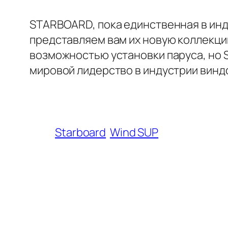
STARBOARD, пока единственная в инд
представляем вам их новую коллекцию
возможностью установки паруса, но S
мировой лидерство в индустрии винд
Starboard
Wind SUP