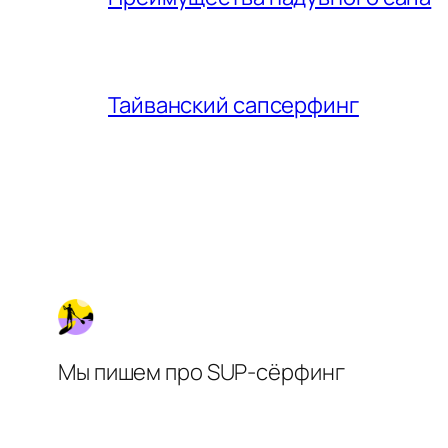
Тайванский сапсерфинг
Мы пишем про SUP-сёрфинг