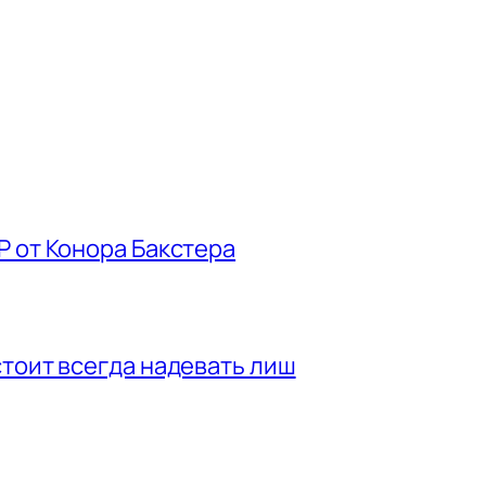
P от Конора Бакстера
стоит всегда надевать лиш