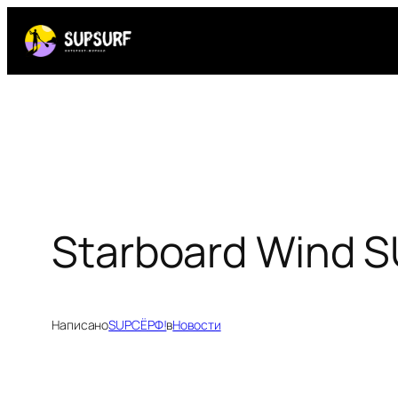
Перейти
к
содержимому
Starboard Wind S
Написано
SUPСЁРФ!
в
Новости