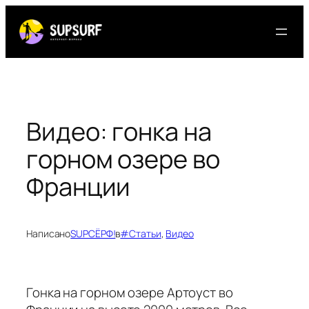
Перейти
к
содержимому
Видео: гонка на
горном озере во
Франции
Написано
SUPСЁРФ!
в
#Статьи
, 
Видео
Гонка на горном озере Артоуст во