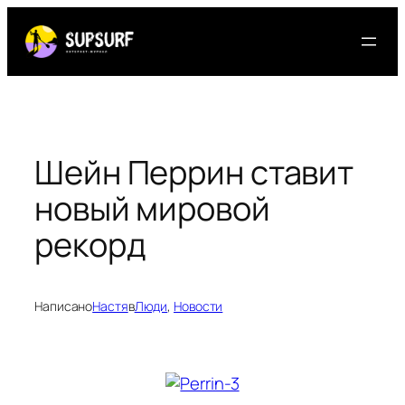
Перейти
к
содержимому
Шейн Перрин ставит
новый мировой
рекорд
Написано
Настя
в
Люди
, 
Новости