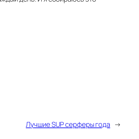
Лучшие SUP серферы года
→