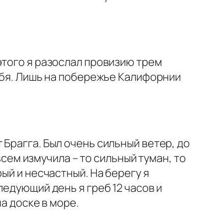
этого я разослал провизию трем
себя. Лишь на побережье Калифорнии
Брагга. Был очень сильный ветер, до
всем измучила – то сильный туман, то
ый и несчастный. На берегу я
ледующий день я греб 12 часов и
а доске в море.