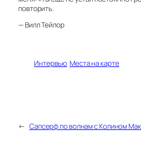
повторить.
— Вилл Тейлор
Интервью
Места на карте
←
Сапсерф по волнам с Колином Ма