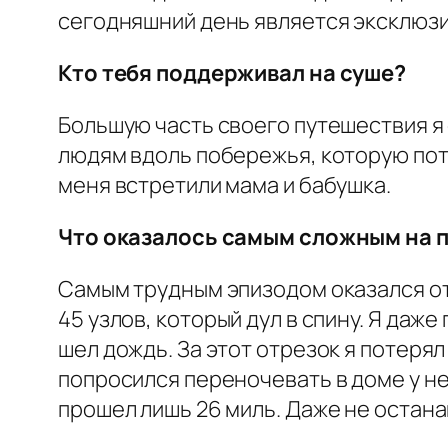
сегодняшний день является эксклюз
Кто тебя поддерживал на суше?
Большую часть своего путешествия я 
людям вдоль побережья, которую пото
меня встретили мама и бабушка.
Что оказалось самым сложным на п
Самым трудным эпизодом оказался отр
45 узлов, который дул в спину. Я даже
шел дождь. За этот отрезок я потеря
попросился переночевать в доме у не
прошел лишь 26 миль. Даже не останав