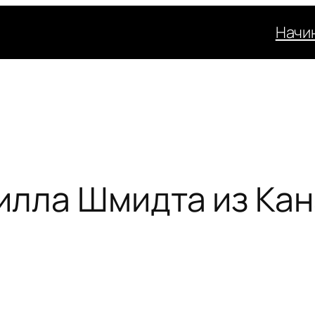
Начи
илла Шмидта из Кан