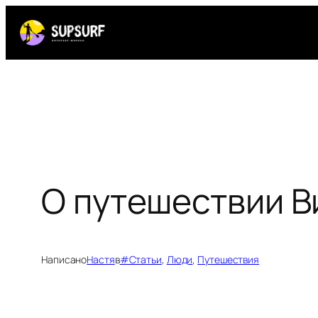
Перейти
к
содержимому
О путешествии В
Написано
Настя
в
#Статьи
, 
Люди
, 
Путешествия