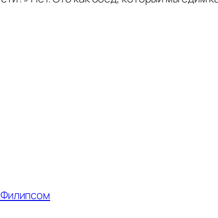
кФилипсом