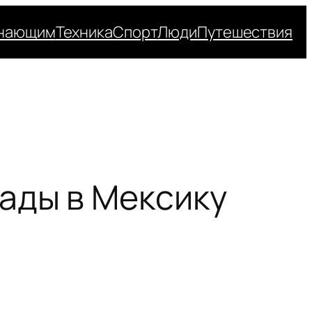
нающим
Техника
Спорт
Люди
Путешествия
ады в Мексику