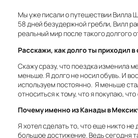
Мы уже писали о путешествии Вилла 
58 дней безудержной гребли, Вилл ра
реальный мир после такого долгого о
Расскажи, как долго ты приходил в
Скажу сразу, что поездка изменила м
меньше. Я долго не носил обувь. И во
используем постоянно. Я меньше стал
относиться к тому, что я покупаю, чт
Почему именно из Канады в Мексик
Я хотел сделать то, что еще никто не
большое достижение. Ведь сегодня та