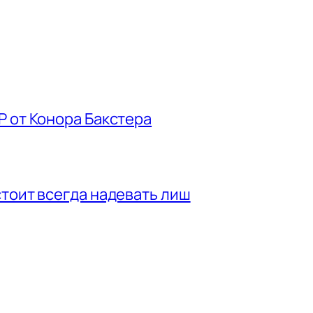
P от Конора Бакстера
стоит всегда надевать лиш