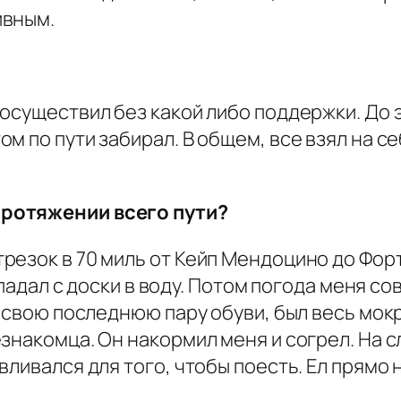
ивным.
осуществил без какой либо поддержки. До 
м по пути забирал. В общем, все взял на 
ротяжении всего пути?
езок в 70 миль от Кейп Мендоцино до Форт 
 падал с доски в воду. Потом погода меня со
л свою последнюю пару обуви, был весь мокр
знакомца. Он накормил меня и согрел. На с
ливался для того, чтобы поесть. Ел прямо н