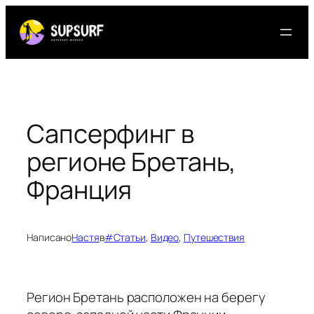
Перейти
к
содержимому
Сапсерфинг в
регионе Бретань,
Франция
Написано
Настя
в
#Статьи
, 
Видео
, 
Путешествия
Регион Бретань расположен на берегу