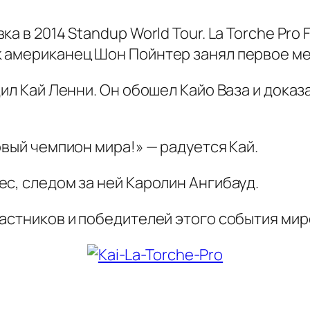
а в 2014 Standup World Tour. La Torche Pro
 американец Шон Пойнтер занял первое мес
ил Кай Ленни. Он обошел Кайо Ваза и доказа
овый чемпион мира!» — радуется Кай.
с, следом за ней Каролин Ангибауд.
частников и победителей этого события ми