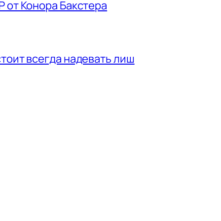
P от Конора Бакстера
стоит всегда надевать лиш