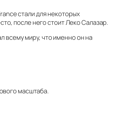
 France стали для некоторых
то, после него стоит Леко Салазар.
л всему миру, что именно он на
рового масштаба.