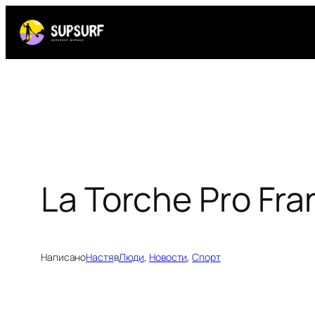
Перейти
к
содержимому
La Torche Pro Fr
Написано
Настя
в
Люди
, 
Новости
, 
Спорт