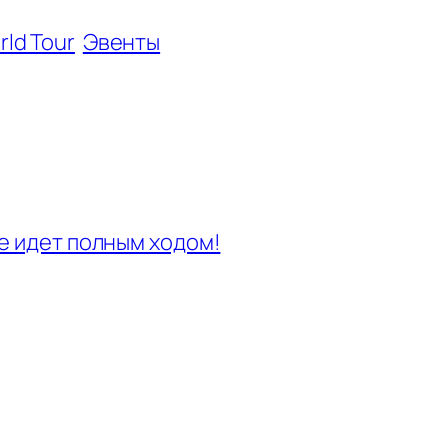
rld Tour
Эвенты
nce идет полным ходом!