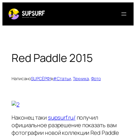
Перейти
к
содержимому
Red Paddle 2015
Написано
SUPСЁРФ!
в
#Статьи
, 
Техника
, 
Фото
Наконец таки
supsurf.ru/
получил
официальное разрешение показать вам
фотографии новой коллекции Red Paddle