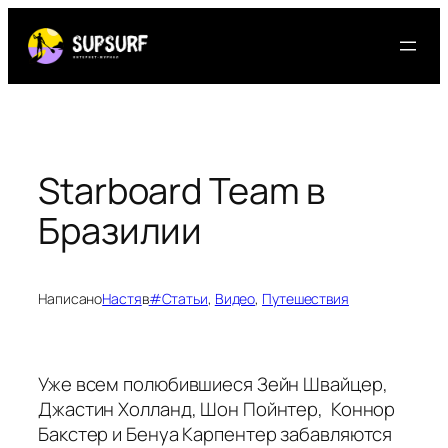
Перейти
к
содержимому
Starboard Team в
Бразилии
Написано
Настя
в
#Статьи
, 
Видео
, 
Путешествия
Уже всем полюбившиеся Зейн Швайцер,
Джастин Холланд, Шон Пойнтер, Коннор
Бакстер и Бенуа Карпентер забавляются