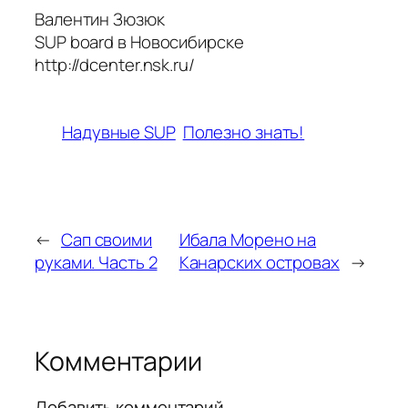
Валентин Зюзюк
SUP board в Новосибирске
http://dcenter.nsk.ru/
Надувные SUP
Полезно знать!
←
Сап своими
Ибала Морено на
руками. Часть 2
Канарских островах
→
Комментарии
Добавить комментарий