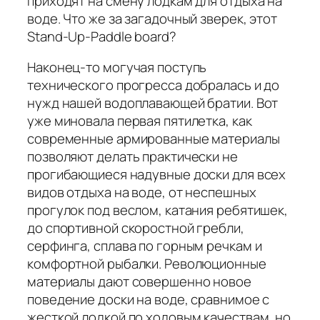
приходят на смену лодкам для отдыха на
воде. Что же за загадочный зверек, этот
Stand-Up-Paddle board?
Наконец-то могучая поступь
технического прогресса добралась и до
нужд нашей водоплавающей братии. Вот
уже миновала первая пятилетка, как
современные армированные материалы
позволяют делать практически не
прогибающиеся надувные доски для всех
видов отдыха на воде, от неспешных
прогулок под веслом, катания ребятишек,
до спортивной скоростной гребли,
серфинга, сплава по горным речкам и
комфортной рыбалки. Революционные
материалы дают совершенно новое
поведение доски на воде, сравнимое с
жесткой лодкой по ходовым качествам, но