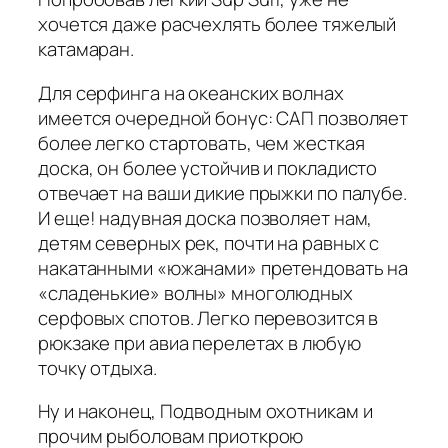
хочется даже расчехлять более тяжелый
катамаран.
Для серфинга на океанских волнах
имеется очередной бонус: САП позволяет
более легко стартовать, чем жесткая
доска, он более устойчив и покладисто
отвечает на ваши дикие прыжки по палубе.
И еще! надувная доска позволяет нам,
детям северных рек, почти на равных с
накатанными «южанами» претендовать на
«сладенькие» волны» многолюдных
серфовых спотов. Легко перевозится в
рюкзаке при авиа перелетах в любую
точку отдыха.
Ну и наконец, Подводным охотникам и
прочим рыболовам приоткрою