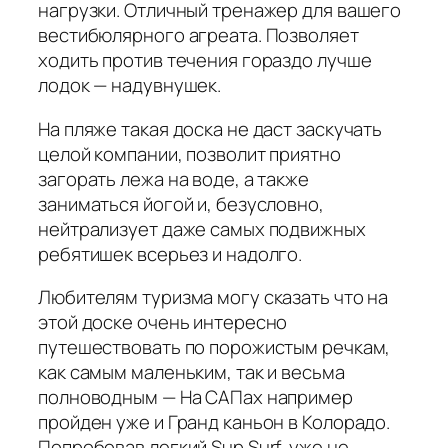
нагрузки. Отличный тренажер для вашего
вестибюлярного агреата. Позволяет
ходить против течения гораздо лучше
лодок — надувнушек.
На пляже такая доска не даст заскучать
целой компании, позволит приятно
загорать лежа на воде, а также
заниматься йогой и, безусловно,
нейтрализует даже самых подвижных
ребятишек всерьез и надолго.
Любителям туризма могу сказать что на
этой доске очень интересно
путешествовать по порожистым речкам,
как самым маленьким, так и весьма
полноводным — На САПах например
пройден уже и Гранд каньон в Колорадо.
Попробовав легкий Sup Surf, уже не