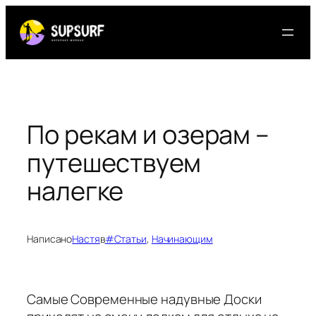
Перейти
к
содержимому
По рекам и озерам –
путешествуем
налегке
Написано
Настя
в
#Статьи
, 
Начинающим
Самые Современные надувные Доски