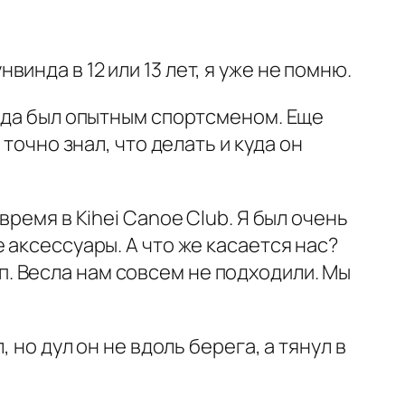
нда в 12 или 13 лет, я уже не помню.
огда был опытным спортсменом. Еще
точно знал, что делать и куда он
ремя в Kihei Canoe Club. Я был очень
 аксессуары. А что же касается нас?
сап. Весла нам совсем не подходили. Мы
 но дул он не вдоль берега, а тянул в