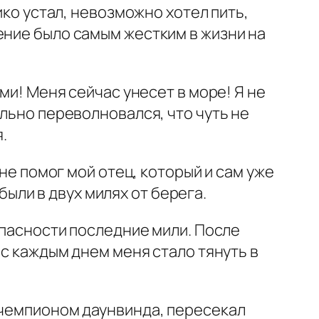
ико устал, невозможно хотел пить,
ение было самым жестким в жизни на
ми! Меня сейчас унесет в море! Я не
ильно переволновался, что чуть не
.
мне помог мой отец, который и сам уже
 были в двух милях от берега.
опасности последние мили. После
 с каждым днем меня стало тянуть в
 чемпионом даунвинда, пересекал