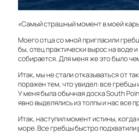
«Самый страшный момент в моей карье
Моего отца со мной пригласили гребц
бы, отец практически вырос на воде и
собирается. Для меня же это было че
Итак, мы не стали отказываться от та
поражен тем, что увидел: все гребцы
У меня была обычная доска South Point
явно выделялись из толпы и нас все п
Итак, наступил момент истины, когда н
море. Все гребцы быстро подхватили р