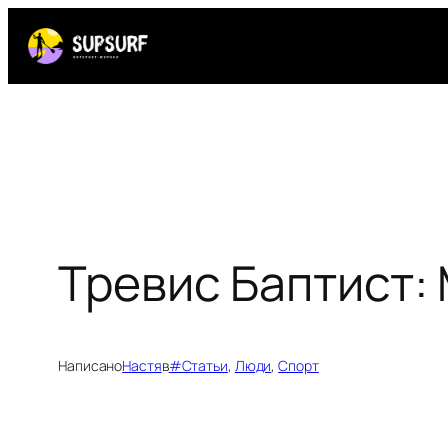
Перейти
к
содержимому
Тревис Баптист:
Написано
Настя
в
#Статьи
, 
Люди
, 
Спорт