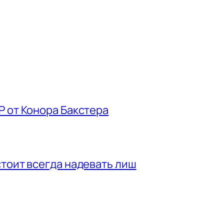
P от Конора Бакстера
стоит всегда надевать лиш