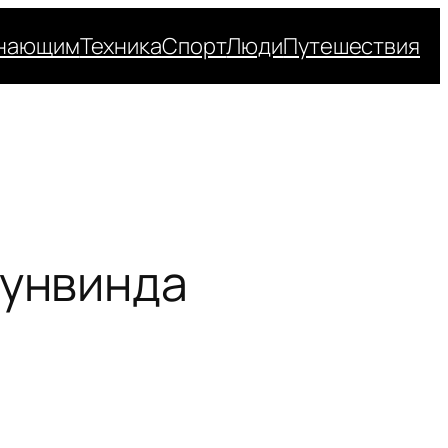
нающим
Техника
Спорт
Люди
Путешествия
аунвинда