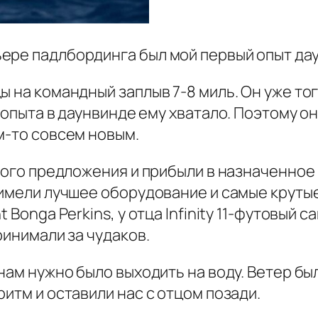
ре падлбординга был мой первый опыт даунви
ы на командный заплыв 7-8 миль. Он уже т
 опыта в даунвинде ему хватало. Поэтому он 
м-то совсем новым.
кого предложения и прибыли в назначенное в
 имели лучшее оборудование и самые крутые
 Bonga Perkins, у отца Infinity 11-футовый 
ринимали за чудаков.
ам нужно было выходить на воду. Ветер был,
итм и оставили нас с отцом позади.