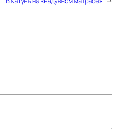
В Катунь на «надувном матрасе»
→