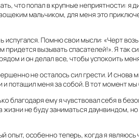
ать, что попал в крупные неприятности: я д
овощеким мальчиком, для меня это приключ
нь испугался. Помню свои мысли: «Черт возь
м придется вызывать спасателей!». Я так с
рядом и он делал все, чтобы успокоить меня
овершенно не осталось сил грести. И снова 
ки и потащил меня за собой. В тот момент мы
лько благодаря ему я чувствовал себя в без
в жизни не буду заниматься даунвиндом, но
ый опыт, особенно теперь, когда я являюсь