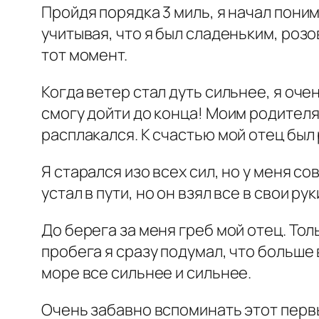
Пройдя порядка 3 миль, я начал поним
учитывая, что я был сладеньким, роз
тот момент.
Когда ветер стал дуть сильнее, я оче
смогу дойти до конца! Моим родителя
расплакался. К счастью мой отец был 
Я старался изо всех сил, но у меня с
устал в пути, но он взял все в свои ру
До берега за меня греб мой отец. То
пробега я сразу подумал, что больше 
море все сильнее и сильнее.
Очень забавно вспоминать этот перв