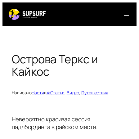
Перейти
к
содержимому
Острова Теркс и
Кайкос
Написано
Настя
в
#Статьи
, 
Видео
, 
Путешествия
Невероятно красивая сессия
падлбординга в райском месте.