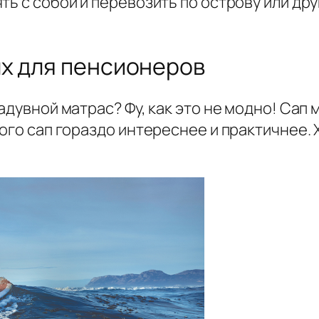
ть с собой и перевозить по острову или дру
х для пенсионеров
надувной матрас? Фу, как это не модно! Сап
ого сап гораздо интереснее и практичнее. 