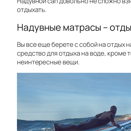
Надувной сап довольно не сложно взя
отдыхать.
Надувные матрасы – отды
Вы все еще берете с собой на отдых 
средство для отдыха на воде, кроме т
неинтересные вещи.