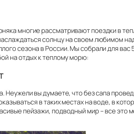
няка многие рассматривают поездки в тепл
 наслаждаться солнцу на своем любимом над
лого сезона в России. Мы собрали для вас 
бой на отдых к теплому морю:
т
а. Неужели вы думаете, что без сапа прове
оказываться в таких местах на воде, в кото
асивые пейзажи, подводный мир – все это м