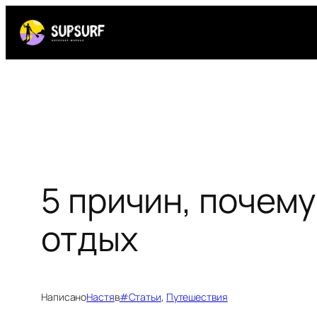
Перейти
к
содержимому
5 причин, почему
отдых
Написано
Настя
в
#Статьи
, 
Путешествия