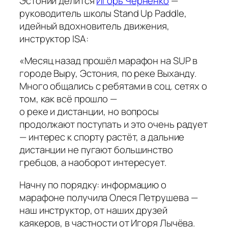
Эстонии делится
Игорь Черненко
—
руководитель школы Stand Up Paddle,
идейный вдохновитель движения,
инструктор ISA:
«Месяц назад прошёл марафон на SUP в
городе Выру, Эстония, по реке Выханду.
Много общались с ребятами в соц. сетях о
том, как всё прошло —
о реке и дистанции, но вопросы
продолжают поступать и это очень радует
— интерес к спорту растёт, а дальние
дистанции не пугают большинство
гребцов, а наоборот интересует.
Начну по порядку: информацию о
марафоне получила Олеся Петрушева —
наш инструктор, от наших друзей
каякеров, в частности от Игоря Лычёва.