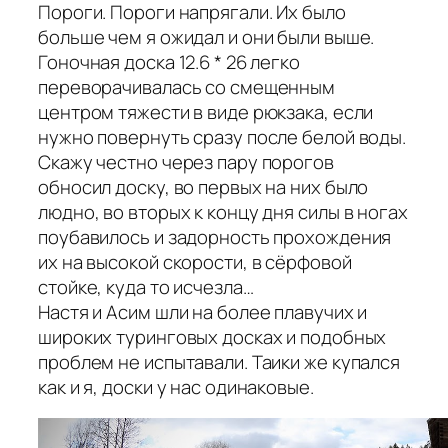
Пороги. Пороги напрягали. Их было
больше чем я ожидал и они были выше.
Гоночная доска 12.6 * 26 легко
переворачивалась со смещенным
центром тяжести в виде рюкзака, если
нужно повернуть сразу после белой воды.
Скажу честно через пару порогов
обносил доску, во первых на них было
людно, во вторых к концу дня силы в ногах
поубавилось и задорность прохождения
их на высокой скорости, в сёрфовой
стойке, куда то исчезла…
Настя и Асим шли на более плавучих и
широких туринговых досках и подобных
проблем не испытавали. Таики же купался
как и я, доски у нас одинаковые.