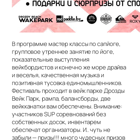
В программе мастер классы по сапйоге,
групповое утреннее занятие по йоге,
показательные выступления
вейкбордистов и конечно же море драйва
и веселья, качественная музыка и
позитивная тусовка единомышленников.
Фестиваль проходит в вейк парке Дрозды
Вейк Парк, рампа, балансборды, две
вейкканатки вам обеспечены. Внимание:
участников SUP соревнований без
собственных досок, инвентарем
обеспечат организаторы. И.. чуть не
забыли — призы!!! много чудесных призов