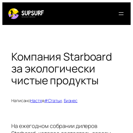
Перейти
к
содержимому
Компания Starboard
за экологически
чистые продукты
Написано
Настя
в
#Статьи
, 
Бизнес
На ежегодном собрании дилеров