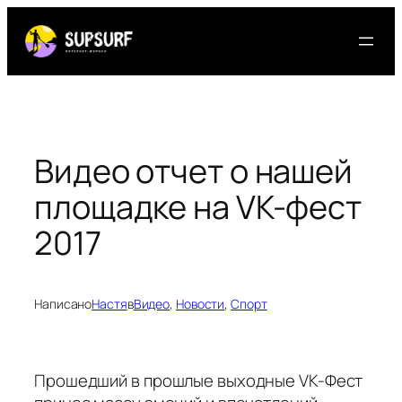
Перейти
к
содержимому
Видео отчет о нашей
площадке на VK-фест
2017
Написано
Настя
в
Видео
, 
Новости
, 
Спорт
Прошедший в прошлые выходные VK-Фест