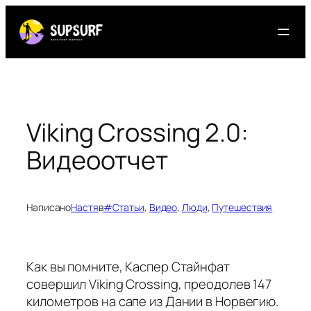
Перейти
к
содержимому
Viking Crossing 2.0:
Видеоотчет
Написано
Настя
в
#Статьи
, 
Видео
, 
Люди
, 
Путешествия
Как вы помните, Каспер Стайнфат
совершил Viking Crossing, преодолев 147
километров на сапе из Дании в Норвегию.