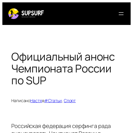
Перейти
к
содержимому
Официальный анонс
Чемпионата России
по SUP
Написано
Настя
в
#Статьи
, 
Спорт
Российская федерация серфинга рада