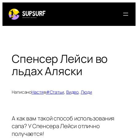
Перейти
к
содержимому
Спенсер Лейси во
льдах Аляски
Написано
Настя
в
#Статьи
, 
Видео
, 
Люди
А как вам такой способ использования
сапа? У Спенсера Лейси отлично
получается!