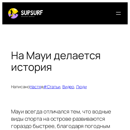
Перейти
к
содержимому
На Мауи делается
история
Написано
Настя
в
#Статьи
, 
Видео
, 
Люди
Мауи всегда отличался тем, что водные
виды спорта на острове развиваются
гораздо быстрее, благодаря погодным