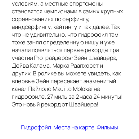
условиям, а местные спортсмены
становятся чемпионами в самых крупных
соревнованиях по серфингу,
виндсерфингу, кайтингу и так далее. Так
что не удивительно, что гидрофоил там
тоже занял определенную нишу и уже
начали появляться первые рекорды при
участии Pro-райдеров: Зейн Швайцера,
Дейва Калама, Марка Раапхорст и
других. В ролике вы можете увидеть, как
впервые Зейн пересекает знаменитый
канал Пайлоло Maui to Molokai на
гидрофоиле. 27 миль за 2 часа 24 минуты!
Это новый рекорд от Швайцера!
Гидрофойл
Места на карте
Фильмы