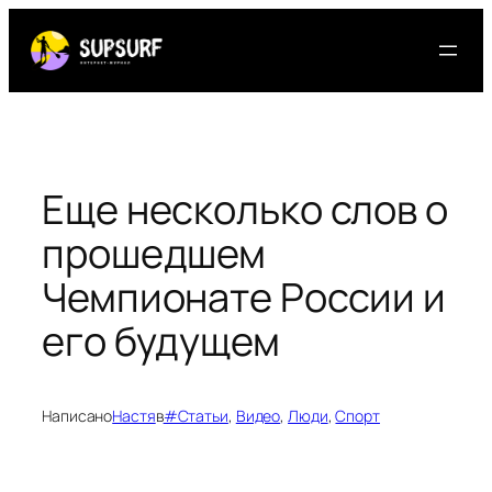
Перейти
к
содержимому
Еще несколько слов о
прошедшем
Чемпионате России и
его будущем
Написано
Настя
в
#Статьи
, 
Видео
, 
Люди
, 
Спорт