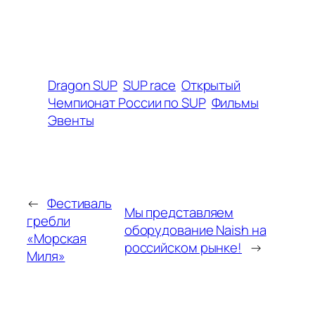
Dragon SUP
SUP race
Открытый
Чемпионат России по SUP
Фильмы
Эвенты
←
Фестиваль
Мы представляем
гребли
оборудование Naish на
«Морская
российском рынке!
→
Миля»