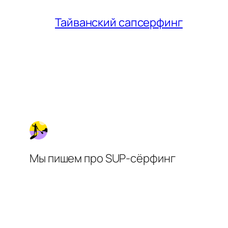
Тайванский сапсерфинг
Мы пишем про SUP-сёрфинг