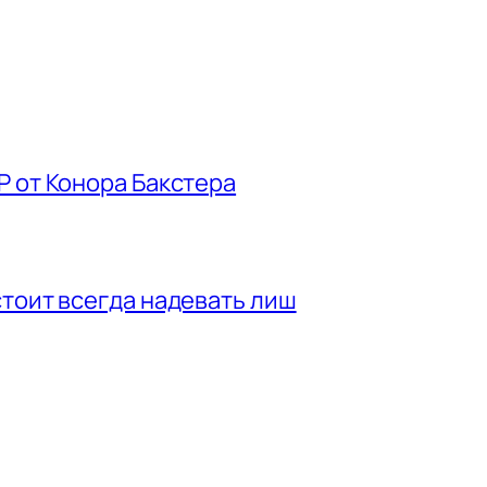
P от Конора Бакстера
стоит всегда надевать лиш