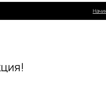
Начи
ция!