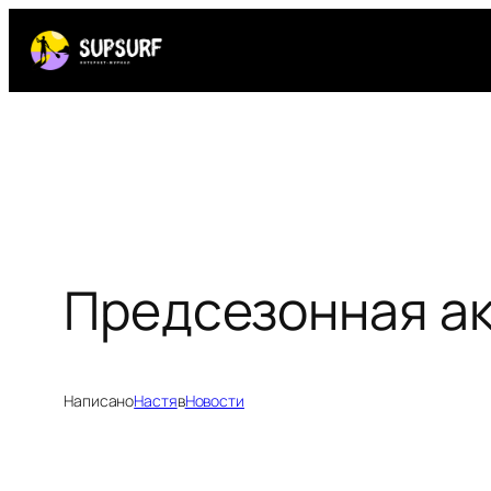
Перейти
к
содержимому
Предсезонная ак
Написано
Настя
в
Новости