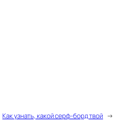
Как узнать, какой серф-борд твой
→