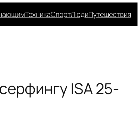
нающим
Техника
Спорт
Люди
Путешествия
серфингу ISA 25-