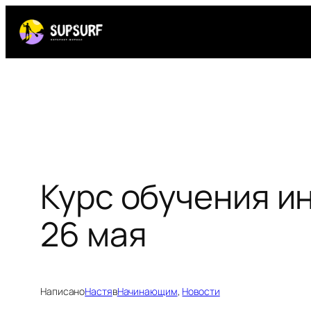
Перейти
к
содержимому
Курс обучения и
26 мая
Написано
Настя
в
Начинающим
, 
Новости