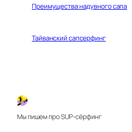
Преимущества надувного сапа
Тайванский сапсерфинг
Мы пишем про SUP-сёрфинг