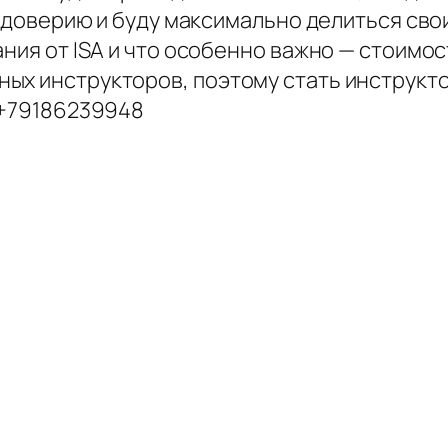
му доверию и буду максимально делиться св
ания от ISA и что особенно важно — стоимос
ых инструкторов, поэтому стать инструкт
 +79186239948