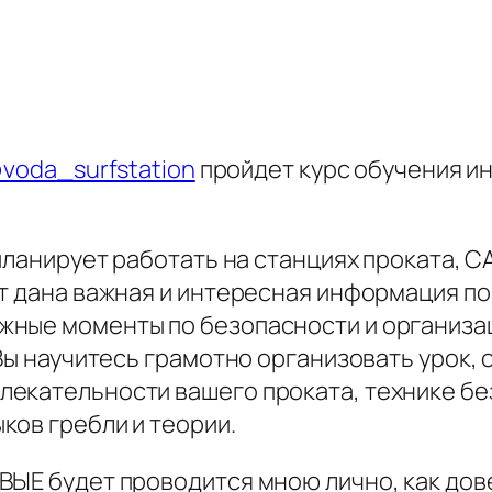
voda_surfstation
пройдет курс обучения ин
 планирует работать на станциях проката, С
т дана важная и интересная информация по
ные моменты по безопасности и организац
 Вы научитесь грамотно организовать урок,
екательности вашего проката, технике без
ков гребли и теории.
ВЫЕ будет проводится мною лично, как до