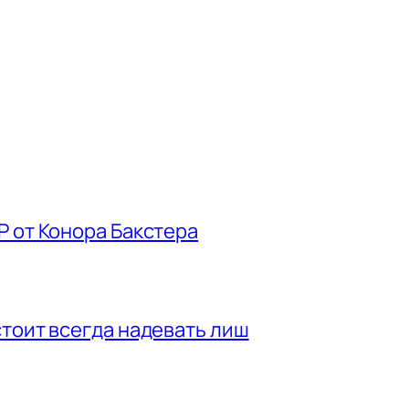
P от Конора Бакстера
стоит всегда надевать лиш