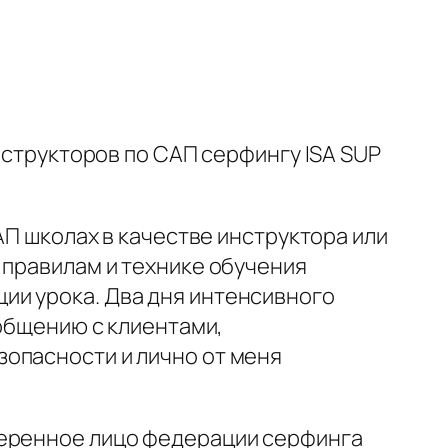
структоров по САП серфингу ISA SUP
АП школах в качестве инструктора или
 правилам и технике обучения
ии урока. Два дня интенсивного
 общению с клиентами,
опасности и лично от меня
веренное лицо федерации серфинга