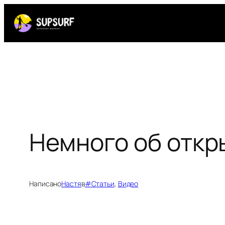
Перейти
к
содержимому
Немного об откр
Написано
Настя
в
#Статьи
, 
Видео