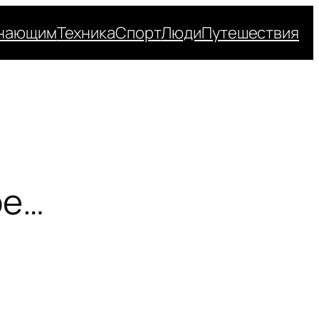
нающим
Техника
Спорт
Люди
Путешествия
ре…