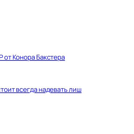
P от Конора Бакстера
стоит всегда надевать лиш