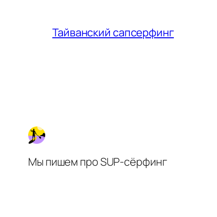
Тайванский сапсерфинг
Мы пишем про SUP-сёрфинг