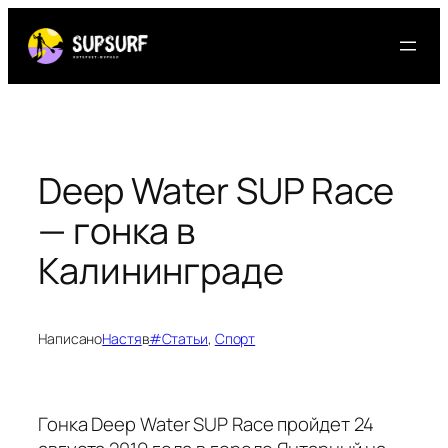
Перейти
к
содержимому
Deep Water SUP Race
— гонка в
Калининграде
Написано
Настя
в
#Статьи
, 
Спорт
Гонка Deep Water SUP Race пройдет 24