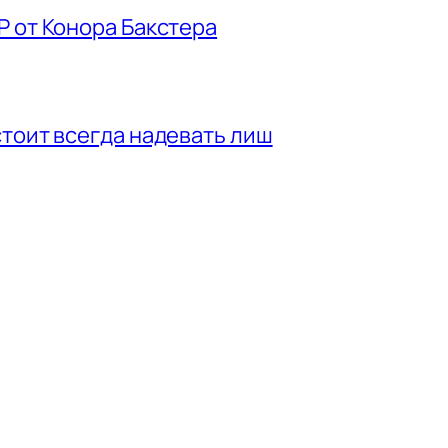
P от Конора Бакстера
стоит всегда надевать лиш