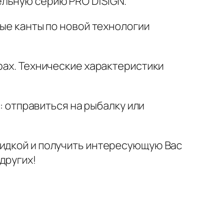
ельную серию PRO DISIGN.
ные канты по новой технологии
рах. Технические характеристики
е: отправиться на рыбалку или
кидкой и получить интересующую Вас
других!