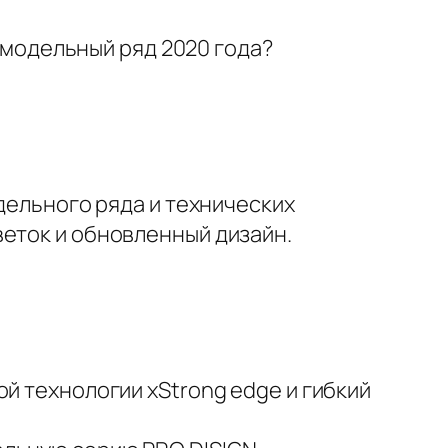
л модельный ряд 2020 года?
одельного ряда и технических
веток и обновленный дизайн.
й технологии xStrong edge и гибкий