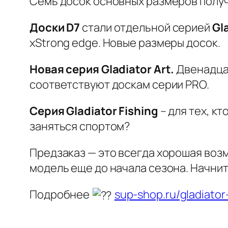
Семь досок основных размеров получ
Доски D7
стали отдельной серией
Gla
xStrong edge. Новые размеры досок.
Новая серия Gladiator Art.
Двенадцат
соответствуют доскам серии PRO.
Серия Gladiator Fishing
– для тех, к
заняться спортом?
Предзаказ — это всегда хорошая воз
модель еще до начала сезона. Начнит
Подробнее
sup-shop.ru/gladiato