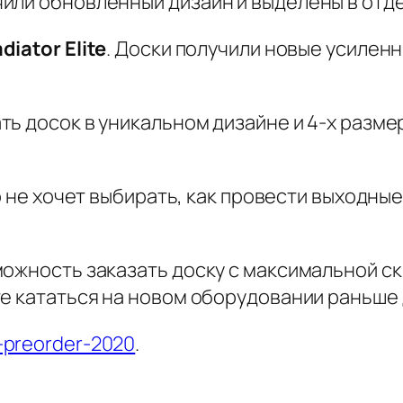
или обновленный дизайн и выделены в отд
diator Elite
. Доски получили новые усилен
ь досок в уникальном дизайне и 4-х разме
то не хочет выбирать, как провести выходны
можность заказать доску с максимальной с
е кататься на новом оборудовании раньше 
r-preorder-2020
.