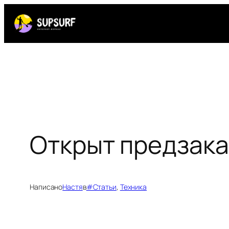
Перейти
к
содержимому
Открыт предзаказ
Написано
Настя
в
#Статьи
, 
Техника