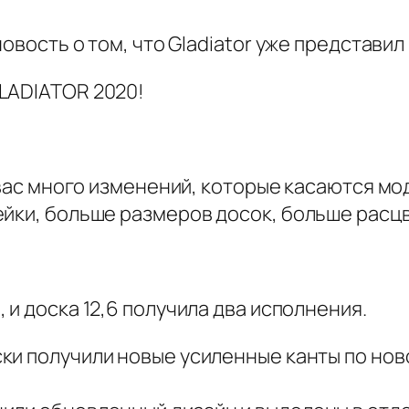
новость о том, что Gladiator уже представи
LADIATOR 2020!
я вас много изменений, которые касаются м
ейки, больше размеров досок, больше расц
 и доска 12,6 получила два исполнения.
ки получили новые усиленные канты по ново