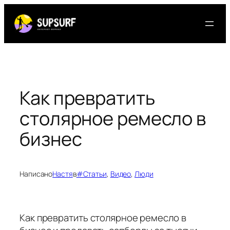
Перейти
к
содержимому
Как превратить
столярное ремесло в
бизнес
Написано
Настя
в
#Статьи
, 
Видео
, 
Люди
Как превратить столярное ремесло в