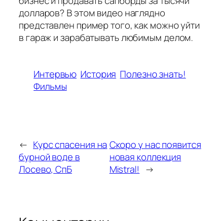
бизнес и продавать сапборды за тысячи
долларов? В этом видео наглядно
представлен пример того, как можно уйти
в гараж и зарабатывать любимым делом.
Интервью
История
Полезно знать!
Фильмы
←
Курс спасения на
Скоро у нас появится
бурной воде в
новая коллекция
Лосево, СпБ
Mistral!
→