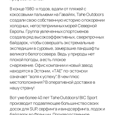
В конце 1980-х годов, вдали от пляжей с
кокосовыми пальмами на Гавайях, Tahe Outdoors
создали свою собственную историю о покорении
холодных, негостеприимных морей Северной
Европы. Группа увлеченных спортсменов
создала ряд высокоэффективных, сверхпрочных
байдарок, чтобы совершать экстремальные
экспедиции в суровые, замерзшие ландшафты
великого белого севера. Ведь у природы нет
плохой погоды, а есть плохое
снаряжение. Офис компании и новый завод
находятся в Эстонии, «ТАЕ” по-эстонски
означает ”воля к успеху”. В чем плюс
местоположения? В оперативной доставке в
нашу страну!
Вот уже более 40 лет Tahe Outdoors/ BIC Sport
производит подавляющее большинство своих
досок для SUP, серфинга и виндсерфинга, лодок и
байдарок во Франции. Производственное