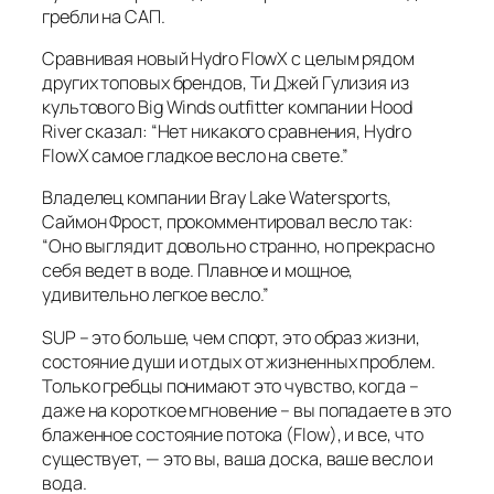
гребли на САП.
Сравнивая новый Hydro FlowX с целым рядом
других топовых брендов, Ти Джей Гулизия из
культового Big Winds outfitter компании Hood
River сказал: “Нет никакого сравнения, Hydro
FlowX самое гладкое весло на свете.”
Владелец компании Bray Lake Watersports,
Саймон Фрост, прокомментировал весло так:
“Оно выглядит довольно странно, но прекрасно
себя ведет в воде. Плавное и мощное,
удивительно легкое весло.”
SUP – это больше, чем спорт, это образ жизни,
состояние души и отдых от жизненных проблем.
Только гребцы понимают это чувство, когда –
даже на короткое мгновение – вы попадаете в это
блаженное состояние потока (Flow), и все, что
существует, — это вы, ваша доска, ваше весло и
вода.