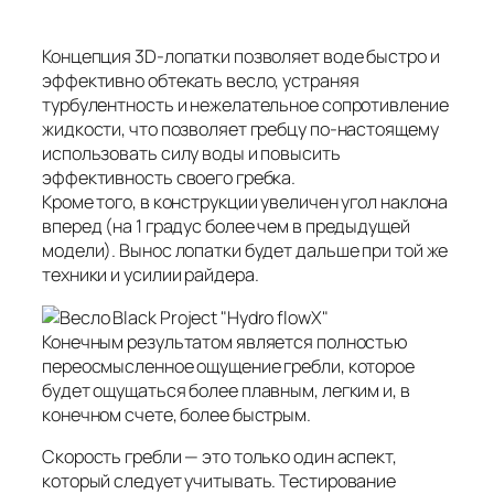
Концепция 3D-лопатки позволяет воде быстро и
эффективно обтекать весло, устраняя
турбулентность и нежелательное сопротивление
жидкости, что позволяет гребцу по-настоящему
использовать силу воды и повысить
эффективность своего гребка.
Кроме того, в конструкции увеличен угол наклона
вперед (на 1 градус более чем в предыдущей
модели). Вынос лопатки будет дальше при той же
техники и усилии райдера.
Конечным результатом является полностью
переосмысленное ощущение гребли, которое
будет ощущаться более плавным, легким и, в
конечном счете, более быстрым.
Скорость гребли — это только один аспект,
который следует учитывать. Тестирование