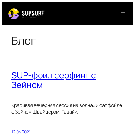
Перейти
к
содержимому
Блог
SUP-фоил серфинг с
Зейном
Красивая вечерняя сессия на волнах и сапфойле
с Зейном Швайцером, Гавайи.
12.04.2021