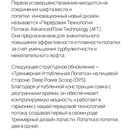
Первое усовершенствование находится на
соединении шафта весла и
лопатки: инновационный новый дизайн
называется «Передовая Технология
Потока» Advanced Flow Technology (AFT).
Она предназначена для значительного
повышения эффективности и плавности лопатки
за счет уменьшения турбулентности и
нежелательного люфта.
Cледующее структурное обновление —
«Трехмерная Углубленная Лопатка» на лицевой
стороне: Deep Power Scoop (DPS).
Благодаря углубленной конструкции совка с
двугранными краями, он обеспечивает
контролируемую мощность и работает в
гармонии с нашей передовой технологией
потока, создавая первый в своем роде
трехмерный дизайн лопасти. Лопатка в лопатке,
две в одной.