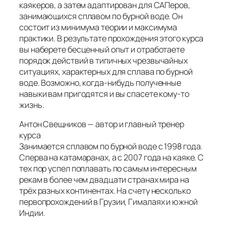
каякеров, а затем адаптирован для САПеров,
занимающихся сплавом по бурной воде. Он
состоит из минимума теории и максимума
практики. В результате прохождения этого курса
вы наберете бесценный опыт и отработаете
порядок действий в типичных чрезвычайных
ситуациях, характерных для сплава по бурной
воде. Возможно, когда-нибудь полученные
навыки вам пригодятся и вы спасете кому-то
жизнь.
Антон Свещников — автор и главный тренер
курса
Занимается сплавом по бурной воде с 1998 года.
Сперва на катамаранах, а с 2007 года на каяке. С
тех пор успел поплавать по самым интересным
рекам в более чем двадцати странах мира на
трёх разных континентах. На счету несколько
первопрохождений в Грузии, Гималаях и южной
Индии.