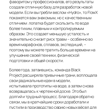
фаворитом у профессионалов, его результаты
создали отличную базу для разработок новой
модели. Если вы гребли веслом «Hydro», то FlowX
покажется вам знакомым, но с качественным
отличием: лопатка будет скользить по воде
более тихим, плавным и контролируемым
образом. Это создает меньшую усталость и
значительно снизит риск травм – особенно во
время марафонов, сплавов, экспедиций, –
поэтому вы можете тратить больше времени на
улучшение своей техники, физической
подготовки и общей скорости.
Более года, затаившись, команда Black
Project расширяла привычные грани, воплощала
свои радикальные идеи в модели,
испытывала прототипы на воде, а затем снова
возвращалась к чертежной доске. Это был
долгий и трудный процесс. Благодаря обратно
связи, мы в кратчайшие сроки доработали и
пустили в производство серию новых вёсел для