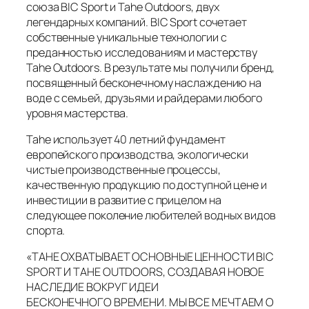
союза BIC Sport и Tahe Outdoors, двух
легендарных компаний. BIC Sport сочетает
собственные уникальные технологии с
преданностью исследованиям и мастерству
Tahe Outdoors. В результате мы получили бренд,
посвященный бесконечному наслаждению на
воде с семьей, друзьями и райдерами любого
уровня мастерства.
Tahe использует 40 летний фундамент
европейского производства, экологически
чистые производственные процессы,
качественную продукцию по доступной цене и
инвестиции в развитие с прицелом на
следующее поколение любителей водных видов
спорта.
«TAHE ОХВАТЫВАЕТ ОСНОВНЫЕ ЦЕННОСТИ BIC
SPORT И TAHE OUTDOORS, СОЗДАВАЯ НОВОЕ
НАСЛЕДИЕ ВОКРУГ ИДЕИ
БЕСКОНЕЧНОГО ВРЕМЕНИ. МЫ ВСЕ МЕЧТАЕМ О