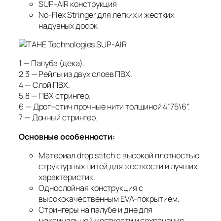
SUP-AIR конструкция
No-Flex Stringer для легких и жестких
надувных досок
1 — Палуба (дека).
2,3 — Рейлы из двух слоев ПВХ.
4 — Cлой ПВХ.
5,8 — ПВХ стрингер.
6 — Дроп-стич прочные нити толщиной 4”75\6”.
7 — Донный стрингер.
Основные особенности:
Материал drop stitch с высокой плотностью
структурных нитей для жесткости и лучших
характеристик.
Однослойная конструкция с
высококачественным EVA-покрытием.
Стрингеры на палубе и дне для
максимальной жесткости и сохранения