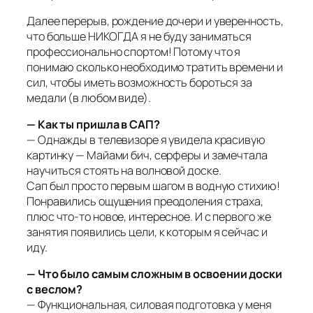
Далее перерыв, рождение дочери и уверенность,
что больше НИКОГДА я не буду заниматься
профессионально спортом! Потому что я
понимаю сколько необходимо тратить времени и
сил, чтобы иметь возможность бороться за
медали (в любом виде).
— Как ты пришла в САП?
— Однажды в телевизоре я увидела красивую
картинку — Майами бич, серферы и замечтала
научиться стоять на волновой доске.
Сап был просто первым шагом в водную стихию!
Понравились ощущения преодоления страха,
плюс что-то новое, интересное. И с первого же
занятия появились цели, к которым я сейчас и
иду.
— Что было самым сложным в освоении доски
с веслом?
— Функциональная, силовая подготовка у меня