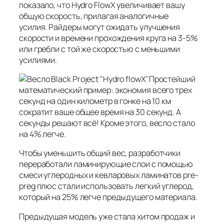
показало, что Hydro FlowX увеличивает вашу
общую скорость, прилагая аналогичные
усилия. Райдеры могут ожидать улучшения
скорости и времени прохождения круга на 3-5%
или гребли с той же скоростью с меньшими
усилиями.
Простейший
математический пример: экономия всего трех
секунд на один километр в гонке на 10 км
сократит ваше общее время на 30 секунд. А
секунды решают всё! Кроме этого, весло стало
на 4% легче.
Чтобы уменьшить общий вес, разработчики
переработали ламинирующие слои с помощью
смеси углеродных и кевларовых ламинатов pre-
preg плюс стали использовать легкий углерод,
который на 25% легче предыдущего материала.
Предыдущая модель уже стала хитом продаж и