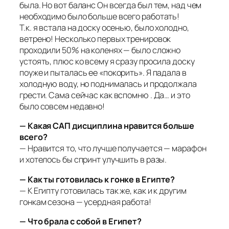
была. Но вот баланс Он всегда был тем, над чем
необходимо было больше всего работать!
Т.к. я встала на доску осенью, было холодно,
ветрено! Несколько первых тренировок
проходили 50% на коленях — было сложно
устоять, плюс ко всему я сразу просила доску
поуже и пыталась ее «покорить». Я падала в
холодную воду, но поднималась и продолжала
грести. Сама сейчас как вспомню . Да… и это
было совсем недавно!
— Какая САП дисциплина нравится больше
всего?
— Нравится то, что лучше получается — марафон
и хотелось бы спринт улучшить в разы.
— Как ты готовилась к гонке в Египте?
— К Египту готовилась так же, как и к другим
гонкам сезона — усердная работа!
— Что брала с собой в Египет?