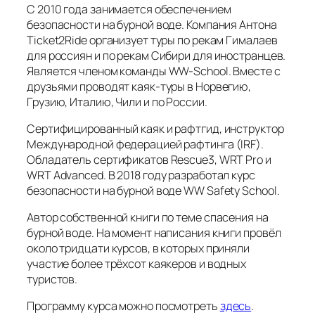
С 2010 года занимается обеспечением
безопасности на бурной воде. Компания Антона
Ticket2Ride организует туры по рекам Гималаев
для россиян и по рекам Сибири для иностранцев.
Является членом команды WW-School. Вместе с
друзьями проводят каяк-туры в Норвегию,
Грузию, Италию, Чили и по России.
Сертифицированный каяк и рафтгид, инструктор
Международной федерацией рафтинга (IRF).
Обладатель сертификатов Rescue3, WRT Pro и
WRT Advanced. В 2018 году разработал курс
безопасности на бурной воде WW Safety School.
Автор собственной книги по теме спасения на
бурной воде. На момент написания книги провёл
около тридцати курсов, в которых приняли
участие более трёхсот каякеров и водных
туристов.
Программу курса можно посмотреть
здесь
.