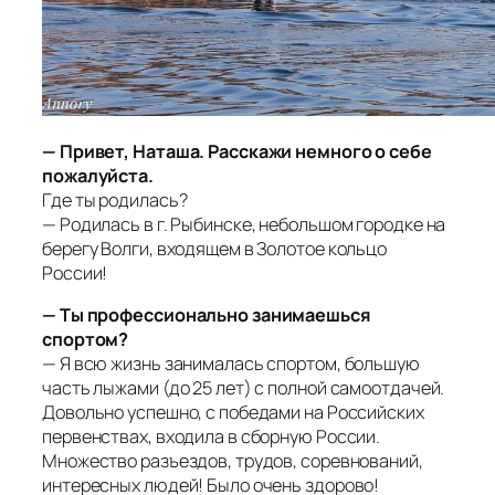
— Привет, Наташа. Расскажи немного о себе
пожалуйста.
Где ты родилась?
— Родилась в г. Рыбинске, небольшом городке на
берегу Волги, входящем в Золотое кольцо
России!
— Ты профессионально занимаешься
спортом?
— Я всю жизнь занималась спортом, большую
часть лыжами (до 25 лет) с полной самоотдачей.
Довольно успешно, с победами на Российских
первенствах, входила в сборную России.
Множество разъездов, трудов, соревнований,
интересных людей! Было очень здорово!