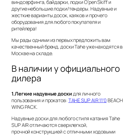
виндсерфинга, байдарки, лодки O’pen Skiff и
другие небольшие лодки/тендеры. Надувные и
жесткие варианты досок, каяков и прочего
оборудования для любого покупателя и
ритейлера!
Мы рады одними из первых предложить вам
качественный бренд, доски Tahe уже находятся в
Москве на складе.
В наличии у официального
дилера
1.Легкие надувные доски
для личного
пользования и прокатов:
TAHE SUP AIR 11’0
BEACH
WING PACK.
Надувные доски для любого стиля катания Tahe
SUP AIR отличаются сверхлегкой,
прочной конструкцией с отличными ходовыми